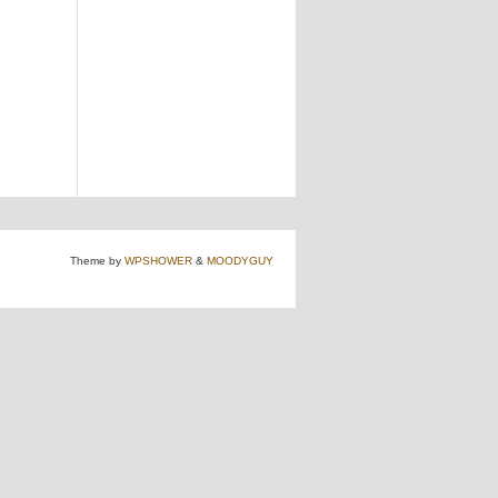
Theme by
WPSHOWER
&
MOODYGUY