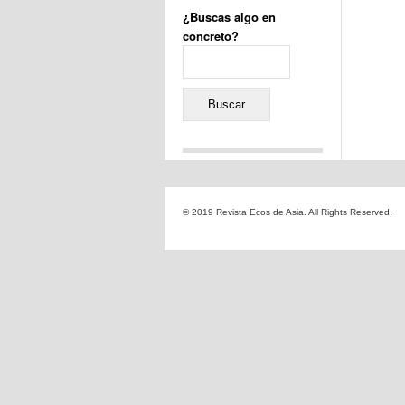
¿Buscas algo en
concreto?
Buscar:
Comentarios recientes
Jacqueline
en
«Recuerdos
© 2019 Revista Ecos de Asia. All Rights Reserved.
de la Alhambra» y la
reinvención de un género
Yiss
en
«Recuerdos de la
Alhambra» y la reinvención
de un género
Oscar Darío Rivero Gálvez
en
Los Shimazu y Ryûkyû:
Japón conquista Okinawa
Javier Brenes
en
Porcelana
de Kutani
Name *
en
«Recuerdos de
la Alhambra» y la
reinvención de un género