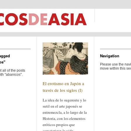
agged
Navigation
os"
Please use the navi
move within this sec
 all of the posts
th "abanicos".
El erotismo en Japón a
través de los siglos (I)
La idea de lo sugerente y lo
sutil en el arte japonés se
entremezcla, a lo largo de la
Historia, con los elementos
eróticos propios que
caracterizan la vida