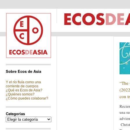
Sobre Ecos de Asia
Y el río fluía como una
“The 
corriente de cuerpos
(2022
¿Qué es Ecos de Asia?
¿Quiénes somos?
con t
¿Cómo puedes colaborar?
Recien
una su
Categorias
advien
Categorias
Christ