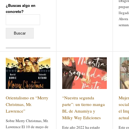
Dragon
¿Buscas algo en
prepar
concreto?
llegad
Buscar:
Ahora 
seman
Comentarios recientes
Jacqueline
en
«Recuerdos
de la Alhambra» y la
reinvención de un género
Yiss
en
«Recuerdos de la
Alhambra» y la reinvención
de un género
Oscar Darío Rivero Gálvez
en
Los Shimazu y Ryûkyû:
Orientalismo en “Merry
“Nuestra segunda
Mujer
Japón conquista Okinawa
Javier Brenes
en
Porcelana
Christmas, Mr.
parte”: un tierno manga
socia
de Kutani
Name *
en
«Recuerdos de
Lawrence”
BL de Amamiya y
el Im
la Alhambra» y la
Milky Way Ediciones
actua
reinvención de un género
Sobre Merry Christmas, Mr.
Lawrence El 10 de mayo de
Este año 2022 ha estado
Este es