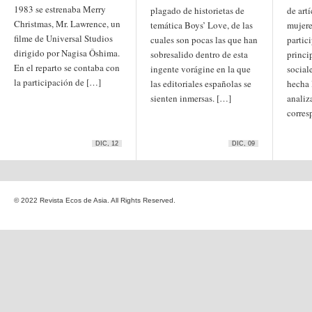
Etiquetas
1983 se estrenaba Merry
plagado de historietas de
de art
anime
Christmas, Mr. Lawrence, un
temática Boys’ Love, de las
mujere
animación
arte
filme de Universal Studios
cuales son pocas las que han
partic
arte
arte contemporáneo
bl
dirigido por Nagisa Ôshima.
barcelona
japonés
sobresalido dentro de esta
princi
China
En el reparto se contaba con
ingente vorágine en la que
social
boys'love
la participación de […]
las editoriales españolas se
hecha 
cine
Cine chino
cine indio
sienten inmersas. […]
analiz
corea
Corea
Cine japonés
del Sur
corres
cómic
crítica
edo
estados unidos
especial
exposición
fotografía
homosexualidad
DIC, 12
DIC, 09
hong
India
irán
kong
islam
japón
japonismo
manga
© 2022 Revista Ecos de Asia. All Rights Reserved.
literatura
Meiji
Milky Way Ediciones
netflix
mujer
periodo edo
segunda guerra
satori
mundial
tailandia
taiwan
yaoi
ukiyo-e
tokio
vietnam
Zaragoza
Sobre Ecos de Asia