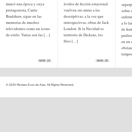
Etiquetas
marcó una época y cuya
ávidos de ficción estacional
superp
anime
protagonista, Carrie
vuelven sus miras a las
sobre 
animación
arte
Bradshaw, sigue en las
descriptivas, a la vez que
enferm
arte
arte contemporáneo
bl
memorias de muchos
introspectivas, obras de Jack
barcelona
japonés
a lo l
China
televidentes como un icono
London. Si la Navidad es
de for
boys'love
de estilo. Varias son las […]
territorio de Dickens, los
pudier
cine
Cine chino
cine indio
fríos […]
en un
corea
Corea
Cine japonés
del Sur
obstan
cómic
crítica
edo
estados unidos
especial
tempo
exposición
fotografía
homosexualidad
MAR, 23
MAR, 20
hong
India
irán
kong
islam
japón
japonismo
manga
© 2020 Revista Ecos de Asia. All Rights Reserved.
literatura
Meiji
Milky Way Ediciones
netflix
mujer
periodo edo
segunda guerra
satori
mundial
tailandia
taiwan
yaoi
ukiyo-e
tokio
vietnam
Zaragoza
Sobre Ecos de Asia