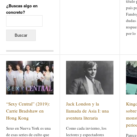
título
¿Buscas algo en
país po
concreto?
Fandog
Buscar:
dudas 
respue
por lo
Comentarios recientes
Jacqueline
en
«Recuerdos
de la Alhambra» y la
reinvención de un género
Yiss
en
«Recuerdos de la
Alhambra» y la reinvención
de un género
Oscar Darío Rivero Gálvez
en
Los Shimazu y Ryûkyû:
“Sexy Central” (2019):
Jack London y la
Kingd
Japón conquista Okinawa
Javier Brenes
en
Porcelana
Carrie Bradshaw en
llamada de Asia I: una
sobre
de Kutani
Name *
en
«Recuerdos de
Hong Kong
aventura literaria
monst
la Alhambra» y la
perio
reinvención de un género
Sexo en Nueva York es una
Como cada invierno, los
de esas series de culto que
lectores y espectadores
Parece