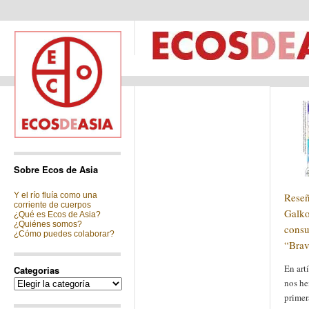
Sobre Ecos de Asia
Y el río fluía como una
Reseñ
corriente de cuerpos
Galko
¿Qué es Ecos de Asia?
¿Quiénes somos?
consu
¿Cómo puedes colaborar?
“Bra
En art
Categorias
Categorias
nos he
primer