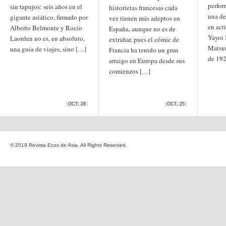
perfor
Etiquetas
sin tapujos: seis años en el
historietas francesas cada
una de
anime
gigante asiático, firmado por
vez tienen más adeptos en
animación
arte
en act
Alberto Belmonte y Rocío
España, aunque no es de
arte
arte contemporáneo
bl
Yayoi 
Laorden no es, en absoluto,
barcelona
japonés
extrañar, pues el cómic de
China
Matsum
una guía de viajes, sino […]
Francia ha tenido un gran
boys'love
de 192
arraigo en Europa desde sus
cine
Cine chino
cine indio
comienzos […]
corea
Corea
Cine japonés
del Sur
cómic
crítica
edo
estados unidos
especial
exposición
fotografía
homosexualidad
OCT, 28
OCT, 25
hong
India
irán
kong
islam
japón
japonismo
manga
© 2019 Revista Ecos de Asia. All Rights Reserved.
literatura
Meiji
Milky Way Ediciones
netflix
mujer
periodo edo
segunda guerra
satori
mundial
tailandia
taiwan
yaoi
ukiyo-e
tokio
vietnam
Zaragoza
Sobre Ecos de Asia