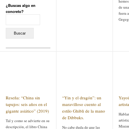
hemos
¿Buscas algo en
de una
concreto?
fuera 
Buscar:
Gegege
Comentarios recientes
Jacqueline
en
«Recuerdos
de la Alhambra» y la
reinvención de un género
Yiss
en
«Recuerdos de la
Alhambra» y la reinvención
de un género
Oscar Darío Rivero Gálvez
en
Los Shimazu y Ryûkyû:
Reseña: “China sin
“Yin y el dragón”: un
Yayoi
Japón conquista Okinawa
Javier Brenes
en
Porcelana
tapujos: seis años en el
maravilloso cuento al
artist
de Kutani
Name *
en
«Recuerdos de
gigante asiático” (2019)
estilo Ghibli de la mano
Hablar
la Alhambra» y la
de Dibbuks.
reinvención de un género
artíst
Tal y como se advierte en su
Minima
descripción, el libro China
No cabe duda de que las