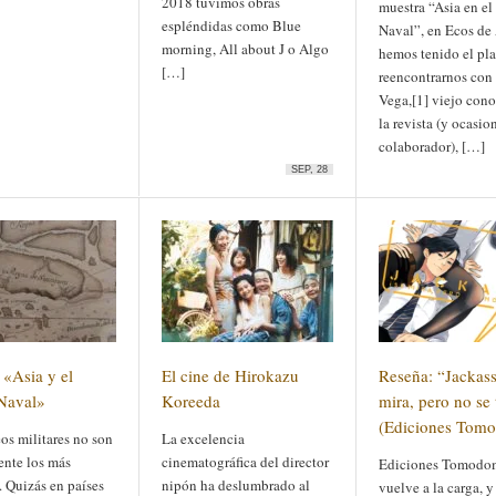
2018 tuvimos obras
muestra “Asia en e
espléndidas como Blue
Naval”, en Ecos de
morning, All about J o Algo
hemos tenido el pla
[…]
reencontrarnos co
Vega,[1] viejo con
la revista (y ocasio
colaborador), […]
SEP, 28
 «Asia y el
El cine de Hirokazu
Reseña: “Jackass
Naval»
Koreeda
mira, pero no se 
(Ediciones Tom
os militares no son
La excelencia
ente los más
cinematográfica del director
Ediciones Tomodo
. Quizás en países
nipón ha deslumbrado al
vuelve a la carga, y