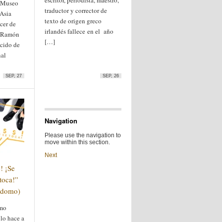
escritor, periodista, maestro,
l Museo
traductor y corrector de
 Asia
texto de origen greco
cer de
irlandés fallece en el año
n Ramón
[…]
ocido de
nal
SEP, 27
SEP, 26
Navigation
Please use the navigation to
move within this section.
Next
! ¡Se
toca!”
odomo)
mo
 lo hace a