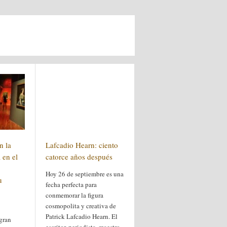
n la
Lafcadio Hearn: ciento
 en el
catorce años después
Hoy 26 de septiembre es una
u
fecha perfecta para
conmemorar la figura
cosmopolita y creativa de
Patrick Lafcadio Hearn. El
gran