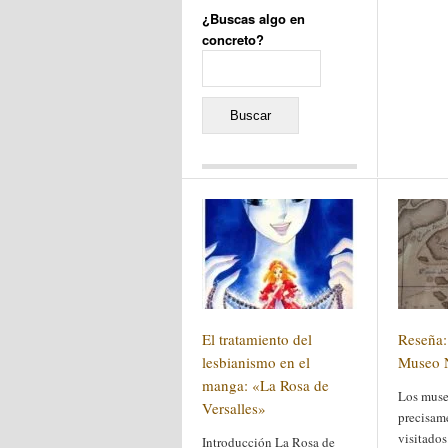
¿Buscas algo en
concreto?
Buscar:
Comentarios recientes
Jacqueline
en
«Recuerdos
de la Alhambra» y la
reinvención de un género
Yiss
en
«Recuerdos de la
Alhambra» y la reinvención
de un género
Oscar Darío Rivero Gálvez
en
Los Shimazu y Ryûkyû:
El tratamiento del
Reseña:
Japón conquista Okinawa
Javier Brenes
en
Porcelana
lesbianismo en el
Museo 
de Kutani
Name *
en
«Recuerdos de
manga: «La Rosa de
Los muse
la Alhambra» y la
Versalles»
reinvención de un género
precisam
visitados
Introducción La Rosa de