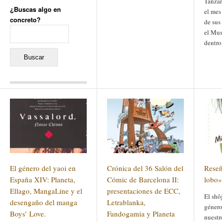
Tanzan
¿Buscas algo en
el mes
concreto?
de sus
Buscar:
el Mus
dentro
Comentarios recientes
Jacqueline
en
«Recuerdos
de la Alhambra» y la
reinvención de un género
Yiss
en
«Recuerdos de la
Alhambra» y la reinvención
de un género
Oscar Darío Rivero Gálvez
en
Los Shimazu y Ryûkyû:
El género del yaoi en
Crónica del 36 Salón del
Reseñ
Japón conquista Okinawa
Javier Brenes
en
Porcelana
España XIV: Planeta,
Cómic de Barcelona II:
lobo»
de Kutani
Name *
en
«Recuerdos de
Ellago, MangaLine y el
presentaciones de ECC,
El shô
la Alhambra» y la
desengaño del manga
Letrablanka,
reinvención de un género
género
Boys’ Love.
Fandogamia y Planeta
nuestr