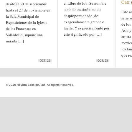
Gate 
el Libro de Job. Su nombre
Etiquetas
desde el 30 de septiembre
también es sinónimo de
anime
hasta el 27 de noviembre en
animación
Este a
arte
desproporcionado, de
la Sala Municipal de
arte
arte contemporáneo
serie 
bl
exageradamente grande o
Exposiciones de la Iglesia
barcelona
japonés
de los
China
fuerte. Y es precisamente por
de las Francesas en
boys'love
Asia y
este significado por […]
Valladolid, supone una
cine
artist
Cine chino
cine indio
mirada […]
corea
Corea
mexica
Cine japonés
del Sur
cómic
crítica
edo
los fa
estados unidos
especial
que re
exposición
fotografía
homosexualidad
OCT, 26
OCT, 25
hong
India
irán
kong
islam
japón
japonismo
manga
© 2016 Revista Ecos de Asia. All Rights Reserved.
literatura
Meiji
Milky Way Ediciones
netflix
mujer
periodo edo
segunda guerra
satori
mundial
tailandia
taiwan
yaoi
ukiyo-e
tokio
vietnam
Zaragoza
Sobre Ecos de Asia