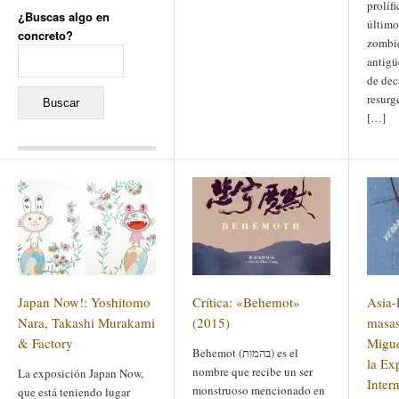
prolífi
¿Buscas algo en
último
concreto?
zombie
Buscar:
antigü
de dec
resurg
[…]
Comentarios recientes
Jacqueline
en
«Recuerdos
de la Alhambra» y la
reinvención de un género
Yiss
en
«Recuerdos de la
Alhambra» y la reinvención
de un género
Oscar Darío Rivero Gálvez
en
Los Shimazu y Ryûkyû:
Japan Now!: Yoshitomo
Crítica: «Behemot»
Asia-
Japón conquista Okinawa
Javier Brenes
en
Porcelana
Nara, Takashi Murakami
(2015)
masas
de Kutani
Name *
en
«Recuerdos de
& Factory
Migue
Behemot (בהמות) es el
la Alhambra» y la
la Ex
reinvención de un género
nombre que recibe un ser
La exposición Japan Now,
Inter
monstruoso mencionado en
que está teniendo lugar