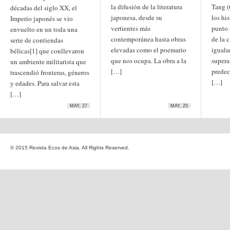
Etiquetas
la difusión de la literatura
Tang (
décadas del siglo XX, el
anime
japonesa, desde su
los hi
Imperio japonés se vio
animación
arte
vertientes más
punto 
envuelto en un toda una
arte
arte contemporáneo
bl
contemporánea hasta obras
de la 
barcelona
japonés
serie de contiendas
China
elevadas como el poemario
iguala
bélicas[1] que conllevaron
boys'love
que nos ocupa. La obra a la
supera
un ambiente militarista que
cine
Cine chino
cine indio
[…]
predec
trascendió fronteras, géneros
corea
Corea
Cine japonés
[…]
del Sur
y edades. Para salvar esta
cómic
crítica
edo
estados unidos
especial
[…]
exposición
fotografía
homosexualidad
MAY, 27
MAY, 25
hong
India
irán
kong
islam
japón
japonismo
manga
© 2015 Revista Ecos de Asia. All Rights Reserved.
literatura
Meiji
Milky Way Ediciones
netflix
mujer
periodo edo
segunda guerra
satori
mundial
tailandia
taiwan
yaoi
ukiyo-e
tokio
vietnam
Zaragoza
Sobre Ecos de Asia