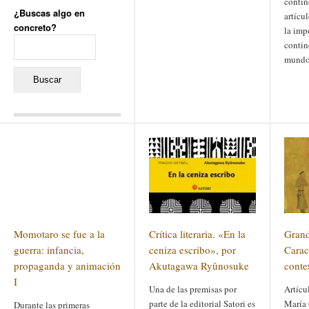
contine
¿Buscas algo en
artícu
concreto?
la imp
Buscar:
contin
mundo
Comentarios recientes
Jacqueline
en
«Recuerdos
de la Alhambra» y la
reinvención de un género
Yiss
en
«Recuerdos de la
Alhambra» y la reinvención
de un género
Oscar Darío Rivero Gálvez
en
Los Shimazu y Ryûkyû:
Momotaro se fue a la
Crítica literaria. «En la
Grand
Japón conquista Okinawa
Javier Brenes
en
Porcelana
guerra: infancia,
ceniza escribo», por
Caract
de Kutani
Name *
en
«Recuerdos de
propaganda y animación
Akutagawa Ryûnosuke
conte
la Alhambra» y la
I
reinvención de un género
Una de las premisas por
Artícu
parte de la editorial Satori es
María 
Durante las primeras