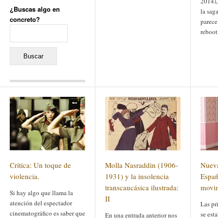
2014),
¿Buscas algo en
la sag
concreto?
parece
Buscar:
reboot
Comentarios recientes
Jacqueline
en
«Recuerdos
de la Alhambra» y la
reinvención de un género
Yiss
en
«Recuerdos de la
Alhambra» y la reinvención
de un género
Oscar Darío Rivero Gálvez
en
Los Shimazu y Ryûkyû:
Crítica: Un toque de
Molla Nasraddin (1906-
Nueva
Japón conquista Okinawa
Javier Brenes
en
Porcelana
violencia.
1931) y la insolencia
Españ
de Kutani
Name *
en
«Recuerdos de
transcaucásica ilustrada:
movim
Si hay algo que llama la
la Alhambra» y la
II
reinvención de un género
atención del espectador
Las pr
cinematográfico es saber que
se est
En una entrada anterior nos