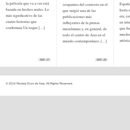
la película que va a ver está
Etiquetas
España
ocupamos del contexto en el
basada en hechos reales. Lo
anime
hasta 
que surgió una de las
animación
arte
más significativo de las
era, c
publicaciones más
arte
arte contemporáneo
bl
cuatro historias que
en int
barcelona
japonés
influyentes de la prensa
China
conforman Un toque […]
que fu
musulmana y, en general, de
boys'love
mucho 
todo el centro de Asia en el
cine
Cine chino
cine indio
artísti
mundo contemporáneo, […]
corea
Corea
Cine japonés
del Sur
cómic
crítica
edo
estados unidos
especial
exposición
fotografía
homosexualidad
SEP, 27
SEP, 26
hong
India
irán
kong
islam
japón
japonismo
manga
© 2014 Revista Ecos de Asia. All Rights Reserved.
literatura
Meiji
Milky Way Ediciones
netflix
mujer
periodo edo
segunda guerra
satori
mundial
tailandia
taiwan
yaoi
ukiyo-e
tokio
vietnam
Zaragoza
Sobre Ecos de Asia