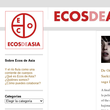
Sobre Ecos de Asia
Y el río fluía como una
De O
corriente de cuerpos
Saeki
¿Qué es Ecos de Asia?
¿Quiénes somos?
saga 
¿Cómo puedes colaborar?
A fina
la pel
Categorias
of the
Categorias
hajima