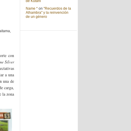
de Kutani
Name *
on
"Recuerdos de la
Alhambra" y la reinvención
de un género
aitama,
norte con
me Silver
ctativas
iar a una
en una de
de carga,
e la zona