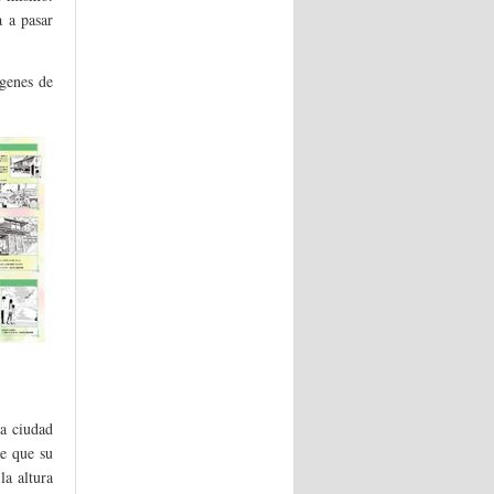
 a pasar
genes de
la ciudad
de que su
la altura