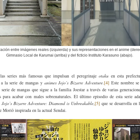
ción entre imágenes reales (izquierda) y sus representaciones en el anime (dere
Gimnasio Local de Karumai (arriba) y del ficticio Instituto Karasuno (abajo).
las series más famosas que impulsan el peregrinaje
otaku
en esta prefectu
 a la serie de mangas y
animes Jojo’s Bizarre Adventure
.
[4]
Este nombre se 
 serie de mangas que sigue a la familia Joestar a través de varias generacion
s para acabar con males sobrenaturales. El último episodio de esta serie ad
s
Jojo’s Bizarre Adventure: Diamond is Unbreakable
,
[5]
que se desarrolla en 
de Moriô inspirada en la actual Sendai.