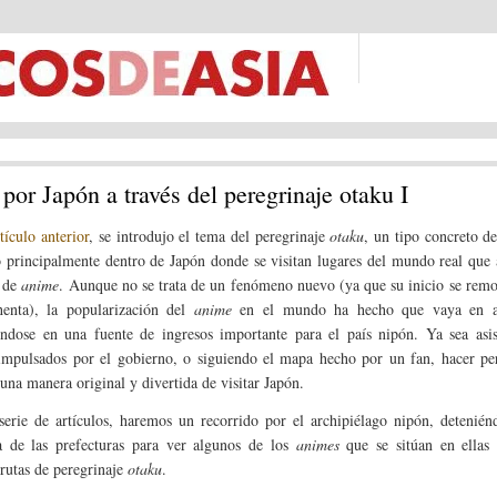
 por Japón a través del peregrinaje otaku I
rtículo anterior
, se introdujo el tema del peregrinaje
otaku
, un tipo concreto d
o principalmente dentro de Japón donde se visitan lugares del mundo real que
s de
anime
. Aunque no se trata de un fenómeno nuevo (ya que su inicio se remo
enta), la popularización del
anime
en el mundo ha hecho que vaya en a
éndose en una fuente de ingresos importante para el país nipón. Ya sea asis
impulsados por el gobierno, o siguiendo el mapa hecho por un fan, hacer per
una manera original y divertida de visitar Japón.
serie de artículos, haremos un recorrido por el archipiélago nipón, detenié
 de las prefecturas para ver algunos de los
animes
que se sitúan en ellas 
 rutas de peregrinaje
otaku
.