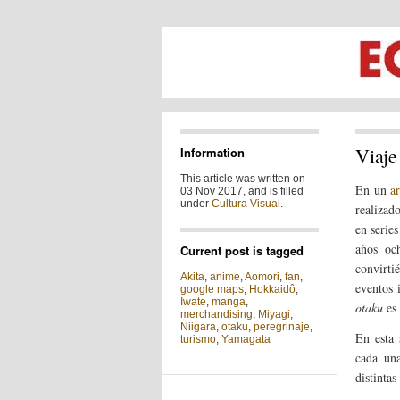
Viaje
Information
This article was written on
En un
a
03 Nov 2017, and is filled
under
Cultura Visual
.
realizad
en serie
años och
Current post is tagged
convirti
Akita
,
anime
,
Aomori
,
fan
,
eventos 
google maps
,
Hokkaidô
,
Iwate
,
manga
,
otaku
es 
merchandising
,
Miyagi
,
Niigara
,
otaku
,
peregrinaje
,
En esta 
turismo
,
Yamagata
cada una
distintas