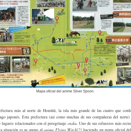
Mapa oficial del anime Silver Spoon.
efectura más al norte de Honshû, la isla más grande de las cuatro que conf
lago japonés. Esta prefectura (así como muchas de sus compañeras del norte)
de lugares relacionados con el peregrinaje
otaku
. Uno de sus esfuerzos más recie
sta situación es su apoyo al
anime
Flying Witch
[2]
haciendo un mapa oficial de