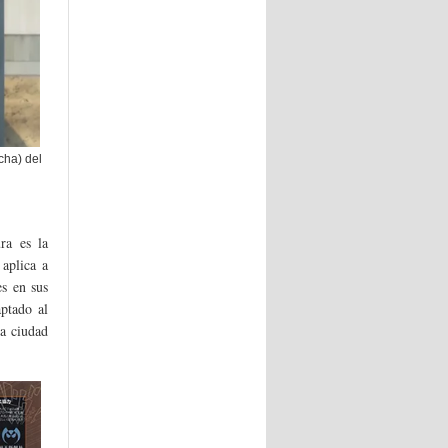
cha) del
ra es la
aplica a
es en sus
aptado al
la ciudad