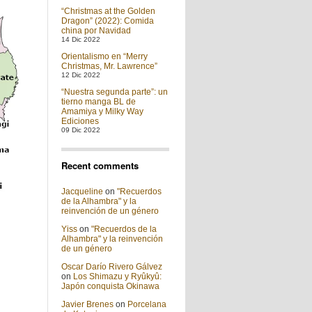
“Christmas at the Golden
Dragon” (2022): Comida
china por Navidad
14 Dic 2022
Orientalismo en “Merry
Christmas, Mr. Lawrence”
12 Dic 2022
“Nuestra segunda parte”: un
tierno manga BL de
Amamiya y Milky Way
Ediciones
09 Dic 2022
Recent comments
Jacqueline
on
"Recuerdos
de la Alhambra" y la
reinvención de un género
Yiss
on
"Recuerdos de la
Alhambra" y la reinvención
de un género
Oscar Darío Rivero Gálvez
on
Los Shimazu y Ryûkyû:
Japón conquista Okinawa
Javier Brenes
on
Porcelana