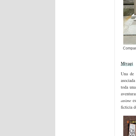
Compara
Miyagi
Una de 
asociada
toda una
aventura
anime
e
ficticia 