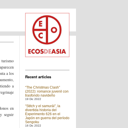
e turismo
 aparecen
nta a los
Recent articles
umento,
tiendo a
“The Christmas Clash”
egrinaje
(2022): romance juvenil con
trasfondo navideño
19 Dic 2022
“Stitch y el samurái”, la
ndonos en
divertida historia del
y seguir
Experimento 626 en el
Japón en guerra del período
Sengoku
16 Dic 2022