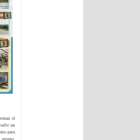
orman el
 sufre un
ntes para
l mismo.