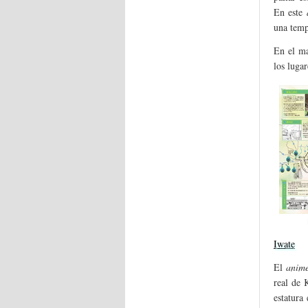
En este
una temp
En el ma
los lugar
Iwate
El
anim
real de 
estatura