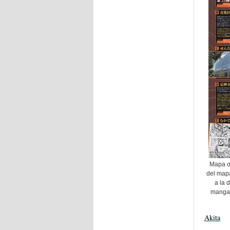
Mapa of
del map
a la 
manga 
Akita