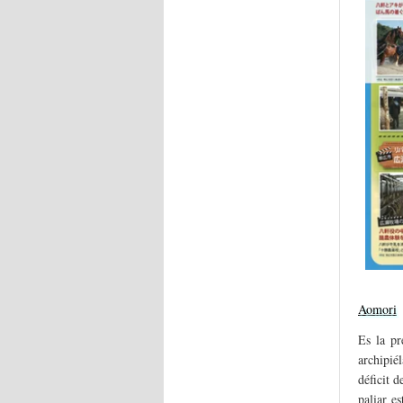
Aomori
Es la pr
archipié
déficit 
paliar e