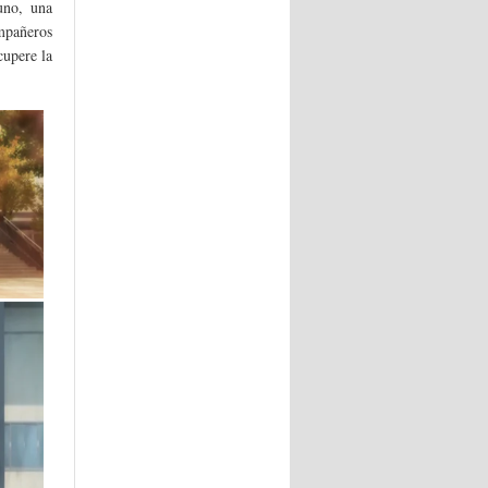
uno, una
ompañeros
cupere la