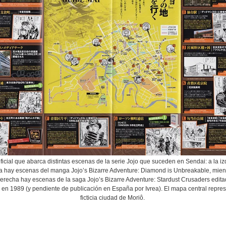
icial que abarca distintas escenas de la serie Jojo que suceden en Sendai: a la i
a hay escenas del manga Jojo’s Bizarre Adventure: Diamond is Unbreakable, mien
derecha hay escenas de la saga Jojo’s Bizarre Adventure: Stardust Crusaders edit
en 1989 (y pendiente de publicación en España por Ivrea). El mapa central repres
ficticia ciudad de Moriô.