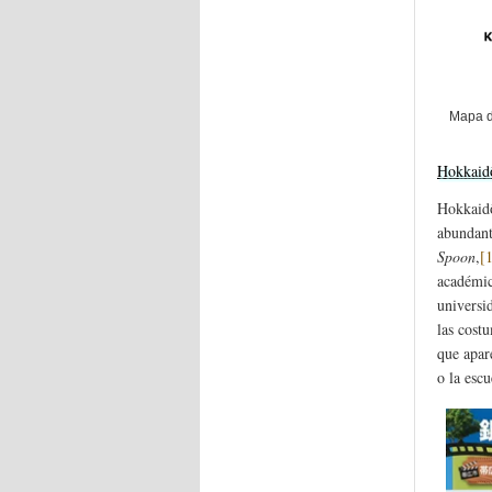
Mapa d
Hokkaid
Hokkaidô
abundant
Spoon
,
[
académic
universi
las cost
que apar
o la escu