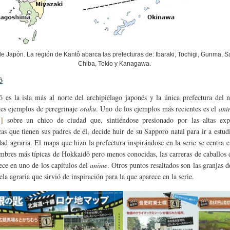
e Japón. La región de Kantô abarca las prefecturas de: Ibaraki, Tochigi, Gunma, S
Chiba, Tokio y Kanagawa.
ô
 es la isla más al norte del archipiélago japonés y la única prefectura del 
es ejemplos de peregrinaje
otaku
. Uno de los ejemplos más recientes es el
ani
1]
sobre un chico de ciudad que, sintiéndose presionado por las altas expe
as que tienen sus padres de él, decide huir de su Sapporo natal para ir a estud
dad agraria. El mapa que hizo la prefectura inspirándose en la serie se centra 
umbres más típicas de Hokkaidô pero menos conocidas, las carreras de caballos 
ece en uno de los capítulos del
anime
. Otros puntos resaltados son las granjas d
ela agraria que sirvió de inspiración para la que aparece en la serie.