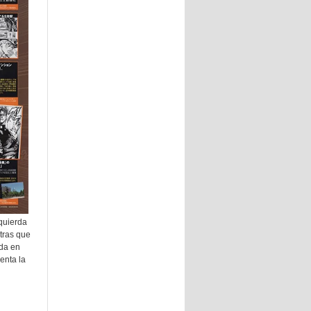
zquierda
tras que
ada en
enta la