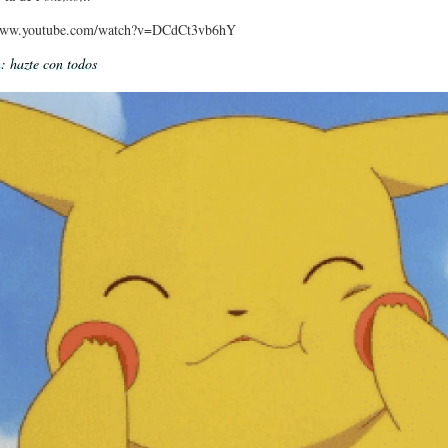
/www.youtube.com/watch?v=DCdCt3vb6hY
 hazte con todos