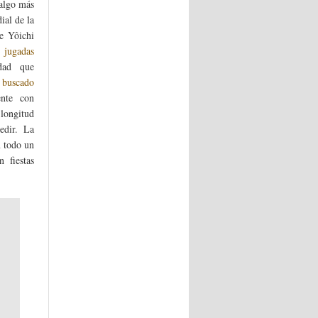
 algo más
ial de la
e Yôichi
 jugadas
dad que
 buscado
ente con
longitud
edir. La
n todo un
 fiestas