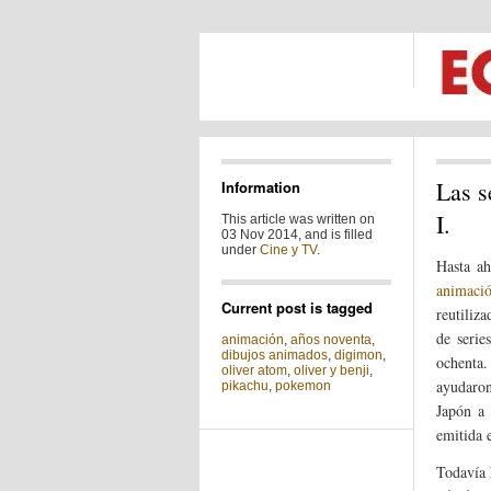
Las s
Information
I.
This article was written on
03 Nov 2014, and is filled
under
Cine y TV
.
Hasta ah
animaci
Current post is tagged
reutiliz
de serie
animación
,
años noventa
,
dibujos animados
,
digimon
,
ochenta
oliver atom
,
oliver y benji
,
ayudaron
pikachu
,
pokemon
Japón a 
emitida 
Todavía 