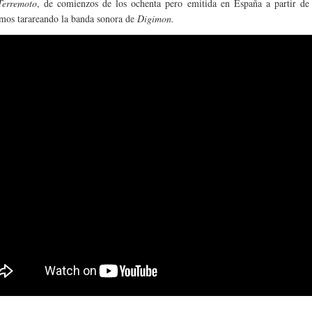
Terremoto
, de comienzos de los ochenta pero emitida en España a partir de
mos tarareando la banda sonora de
Digimon
.