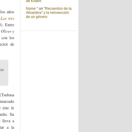
de Kutani
Name *
on
"Recuerdos de la
los años
Alhambra" y la reinvención
de un género
i
Las tres
). Entre
a
Oliver y
 con los
ector de
las
 (Tsubasa
o marcado
 éste le
ueño. Su
e lleva a
tar a la