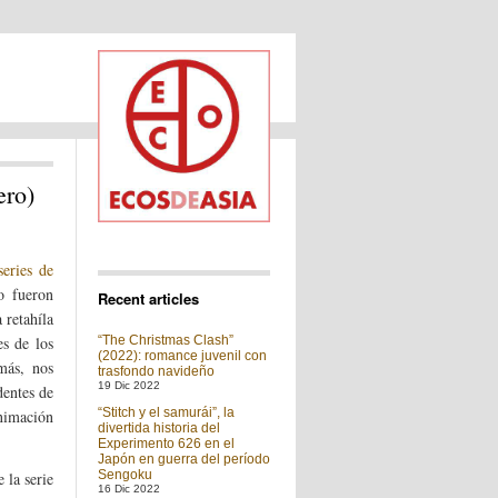
ero)
eries de
o fueron
Recent articles
 retahíla
es de los
“The Christmas Clash”
(2022): romance juvenil con
más, nos
trasfondo navideño
19 Dic 2022
dentes de
“Stitch y el samurái”, la
nimación
divertida historia del
Experimento 626 en el
Japón en guerra del período
Sengoku
 la serie
16 Dic 2022