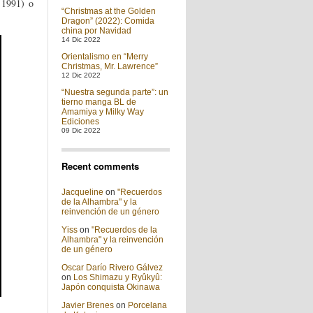
 1991) o
“Christmas at the Golden
Dragon” (2022): Comida
china por Navidad
14 Dic 2022
Orientalismo en “Merry
Christmas, Mr. Lawrence”
12 Dic 2022
“Nuestra segunda parte”: un
tierno manga BL de
Amamiya y Milky Way
Ediciones
09 Dic 2022
Recent comments
Jacqueline
on
"Recuerdos
de la Alhambra" y la
reinvención de un género
Yiss
on
"Recuerdos de la
Alhambra" y la reinvención
de un género
Oscar Darío Rivero Gálvez
on
Los Shimazu y Ryûkyû:
Japón conquista Okinawa
Javier Brenes
on
Porcelana