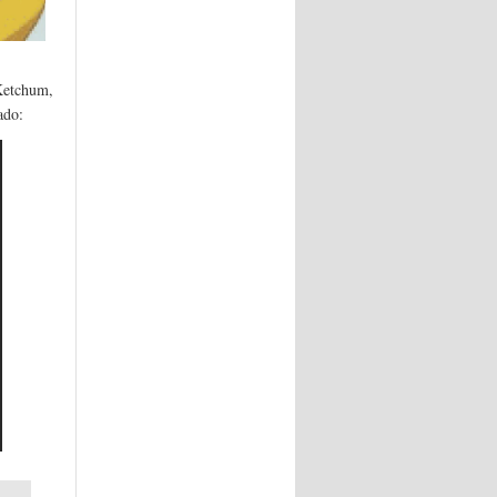
Ketchum,
ado: