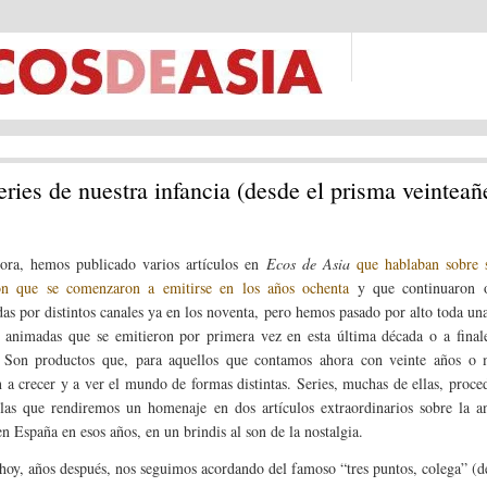
eries de nuestra infancia (desde el prisma veinteañ
ora, hemos publicado varios artículos en
Ecos de Asia
que hablaban sobre s
ón que se comenzaron a emitirse en los años ochenta
y que continuaron 
adas por distintos canales ya en los noventa, pero hemos pasado por alto toda una
s animadas que se emitieron por primera vez en esta última década o a final
. Son productos que, para aquellos que contamos ahora con veinte años o 
 a crecer y a ver el mundo de formas distintas. Series, muchas de ellas, proce
las que rendiremos un homenaje en dos artículos extraordinarios sobre la a
en España en esos años, en un brindis al son de la nostalgia.
hoy, años después, nos seguimos acordando del famoso “tres puntos, colega” (de