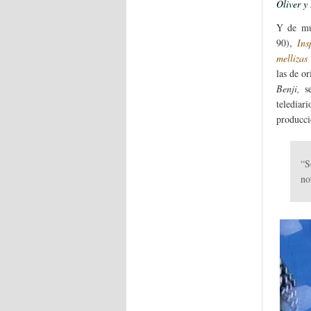
Oliver y
Y de mu
90),
Ins
mellizas
las de o
Benji,
s
teledia
producci
“S
no