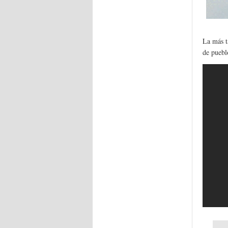
La más t
de puebl