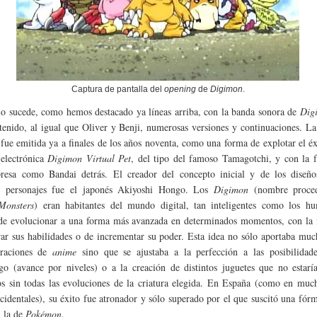
Captura de pantalla del
opening
de
Digimon
.
 sucede, como hemos destacado ya líneas arriba, con la banda sonora de
Dig
 tenido, al igual que Oliver y Benji, numerosas versiones y continuaciones. L
 fue emitida ya a finales de los años noventa, como una forma de explotar el éx
electrónica
Digimon Virtual Pet
, del tipo del famoso Tamagotchi, y con la 
resa como Bandai detrás. El creador del concepto inicial y de los diseño
s personajes fue el japonés Akiyoshi Hongo. Los
Digimon
(nombre proced
Monsters
) eran habitantes del mundo digital, tan inteligentes como los h
de evolucionar a una forma más avanzada en determinados momentos, con la f
ar sus habilidades o de incrementar su poder. Esta idea no sólo aportaba mu
rraciones de
anime
sino que se ajustaba a la perfección a las posibilidad
go (avance por niveles) o a la creación de distintos juguetes que no estarí
s sin todas las evoluciones de la criatura elegida. En España (como en much
ccidentales), su éxito fue atronador y sólo superado por el que suscitó una fó
, la de
Pokémon
.