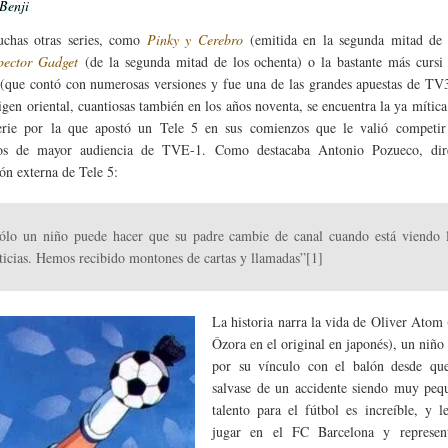
 Benji
chas otras series, como
Pinky y Cerebro
(emitida en la segunda mitad de 
pector Gadget
(de la segunda mitad de los ochenta) o la bastante más curs
(que contó con numerosas versiones y fue una de las grandes apuestas de TV3
rigen oriental, cuantiosas también en los años noventa, se encuentra la ya mític
erie por la que apostó un Tele 5 en sus comienzos que le valió competir
rios de mayor audiencia de TVE-1. Como destacaba Antonio Pozueco, dir
ón externa de Tele 5:
ólo un niño puede hacer que su padre cambie de canal cuando está viendo 
ticias. Hemos recibido montones de cartas y llamadas”[1]
La historia narra la vida de Oliver Atom
Ôzora en el original en japonés), un niñ
por su vínculo con el balón desde que
salvase de un accidente siendo muy peq
talento para el fútbol es increíble, y l
jugar en el FC Barcelona y represen