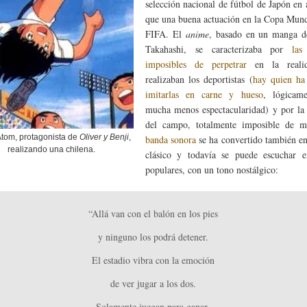
selección nacional de fútbol de Japón en
que una buena actuación en la Copa Mund
FIFA. El
anime
, basado en un manga d
Takahashi, se caracterizaba por
las
imposibles de perpetrar
en la reali
realizaban los deportistas (
hay quien ha
imitarlas en carne y hueso
, lógicam
mucha menos espectacularidad) y por la 
del campo, totalmente imposible de m
Atom, protagonista de
Oliver y Benji
,
banda sonora
se ha convertido también e
realizando una chilena.
clásico y todavía se puede escuchar en
populares, con un tono nostálgico:
“Allá van con el balón en los pies
y ninguno los podrá detener.
El estadio vibra con la emoción
de ver jugar a los dos.
Solamente juegan para ganar,