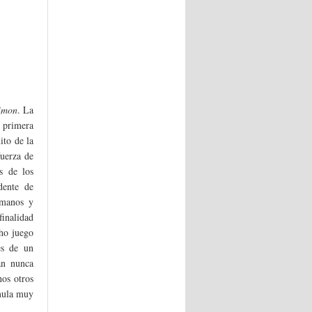
imon
. La
a primera
ito de la
fuerza de
s de los
ente de
umanos y
inalidad
cho juego
es de un
an nunca
os otros
rmula muy