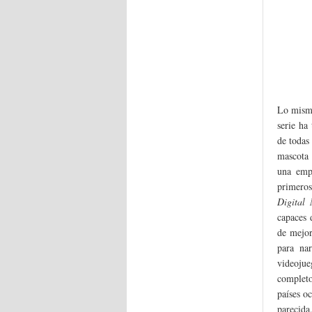
Lo mismo
serie ha
de todas
mascota 
una emp
primero
Digital 
capaces 
de mejor
para na
videojue
completo
países o
parecida