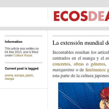
La extensión mundial d
Information
This article was written on
Incontables resultan los artí
04 Mar 2015, and is filled
under
Cultura Visual
.
centrados en el manga y el
a
concretos
,
obras
o
géneros
,
Current post is tagged
manganime
o de
fenómenos g
esta parte de la cultura japon
anime
,
europa
,
japón
,
manga