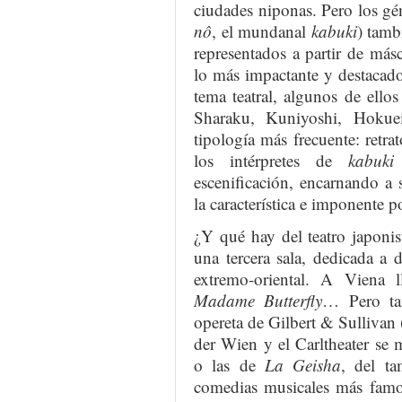
ciudades niponas. Pero los géne
nô
, el mundanal
kabuki
) tamb
representados a partir de más
lo más impactante y destacad
tema teatral, algunos de ell
Sharaku, Kuniyoshi, Hoku
tipología más frecuente: retrat
los intérpretes de
kabuki
escenificación, encarnando a 
la característica e imponente p
¿Y qué hay del teatro japonis
una tercera sala, dedicada a
extremo-oriental. A Viena l
Madame Butterfly
… Pero ta
opereta de Gilbert & Sullivan 
der Wien y el Carltheater se m
o las de
La Geisha
, del ta
comedias musicales más famo