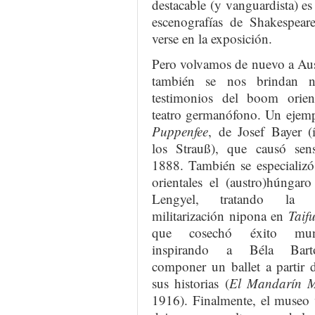
destacable (y vanguardista) 
escenografías de Shakespear
verse en la exposición.
Pero volvamos de nuevo a Aus
también se nos brindan n
testimonios del boom orien
teatro germanófono. Un ejem
Puppenfee
, de Josef Bayer (
los Strauß), que causó sen
1888. También se especializó
orientales el (austro)húngar
Lengyel, tratando la a
militarización nipona en
Taif
que cosechó éxito mun
inspirando a Béla Bar
componer un ballet a partir 
sus historias (
El Mandarín M
1916). Finalmente, el museo 