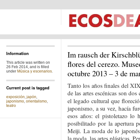
Im rausch der Kirschblü
Information
flores del cerezo. Muse
This article was written on
26 Feb 2014, and is filled
octubre 2013 – 3 de ma
under
Música y escenarios
.
Tanto los años finales del X
Current post is tagged
de las artes escénicas son dos
exposición
,
japón
,
el legado cultural que florec
japonismo
,
orientalismo
,
teatro
japonismo, a su vez, hacía fur
esos años: el pistoletazo lo
posibilitado por la apertura 
Meiji. La moda de lo japonés 
la moda, las artes plásticas. P