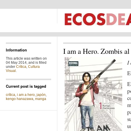
I am a Hero. Zombis al 
Information
This article was written on
I
04 May 2014, and is filled
under
Crítica
,
Cultura
Visual
.
E
E
Current post is tagged
p
crítica
,
i am a hero
,
japón
,
c
kengo hanazawa
,
manga
m
p
s
u