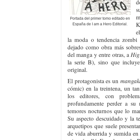
d
s
m
Portada del primer tomo editado en
K
España de I am a Hero Editorial.
e
la moda o tendencia zombi 
dejado como obra más sobres
del manga y entre otras, a
Hig
la serie B), sino que inclu
original.
El protagonista es un
mangak
cómic) en la treintena, un t
los editores, con problem
profundamente perder a su n
temores nocturnos que lo man
Su aspecto descuidado y la t
arquetipos que suele presenta
de vida aburrida y sumida en l