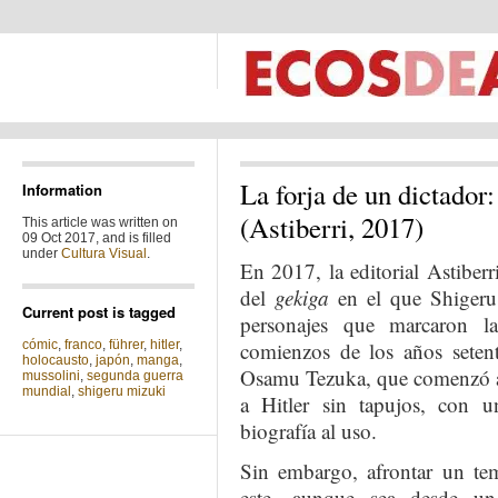
La forja de un dictador
Information
(Astiberri, 2017)
This article was written on
09 Oct 2017, and is filled
under
Cultura Visual
.
En 2017, la editorial Astiber
del
gekiga
en el que Shigeru 
Current post is tagged
personajes que marcaron l
cómic
,
franco
,
führer
,
hitler
,
comienzos de los años setent
holocausto
,
japón
,
manga
,
Osamu Tezuka, que comenzó a 
mussolini
,
segunda guerra
mundial
,
shigeru mizuki
a Hitler sin tapujos, con 
biografía al uso.
Sin embargo, afrontar un t
este, aunque sea desde u