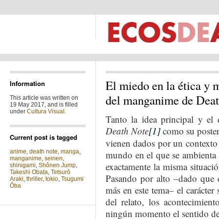
El miedo en la ética y 
Information
del manganime de Death
This article was written on
19 May 2017, and is filled
under
Cultura Visual
.
Tanto la idea principal y el 
Death Note
[1]
como su posteri
Current post is tagged
vienen dados por un contexto s
anime
,
death note
,
manga
,
mundo en el que se ambienta 
manganime
,
seinen
,
exactamente la misma situació
shinigami
,
Shônen Jump
,
Takeshi Obata
,
Tetsurô
Pasando por alto –dado que e
Araki
,
thriller
,
tokio
,
Tsugumi
Ôba
más en este tema– el carácter 
del relato, los acontecimien
ningún momento el sentido de l