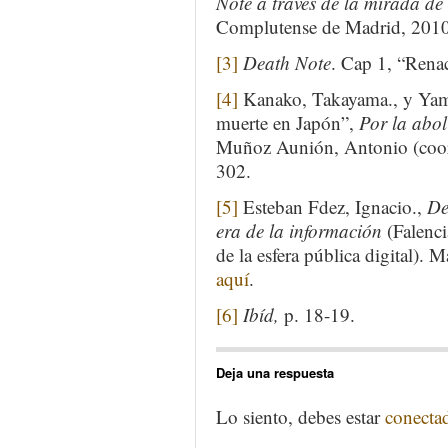
Note a través de la mirada de
Complutense de Madrid, 2010.
[3]
Death Note
. Cap 1, “Rena
[4]
Kanako, Takayama., y Yam
muerte en Japón”,
Por la abol
Muñoz Aunión, Antonio (coord.
302.
[5]
Esteban Fdez, Ignacio.,
De
era de la información
(Falenci
de la esfera pública digital).
aquí
.
[6]
Ibíd,
p. 18-19.
Deja una respuesta
Lo siento, debes estar
conecta