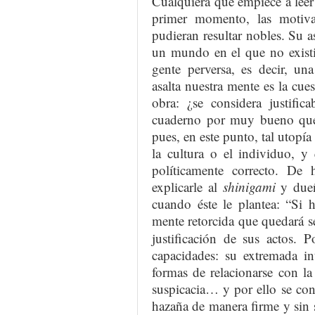
Cualquiera que empiece a lee
primer momento, las motivac
pudieran resultar nobles. Su a
un mundo en el que no existi
gente perversa, es decir, un
asalta nuestra mente es la cu
obra: ¿se considera justifi
cuaderno por muy bueno que 
pues, en este punto, tal utopía
la cultura o el individuo, y
políticamente correcto. De
explicarle al
shinigami
y dueñ
cuando éste le plantea: “Si h
mente retorcida que quedará se
justificación de sus actos. 
capacidades: su extremada int
formas de relacionarse con la
suspicacia… y por ello se cons
hazaña de manera firme y sin 