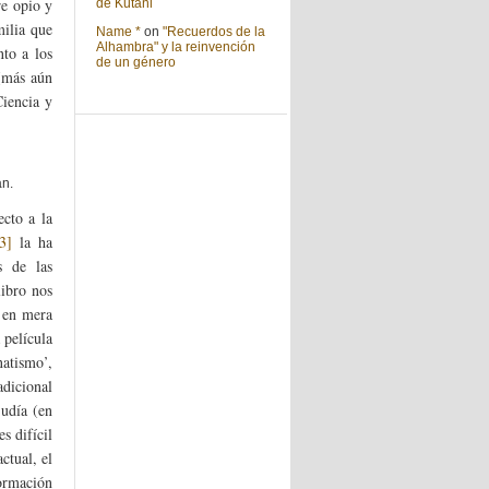
re opio y
de Kutani
ilia que
Name *
on
"Recuerdos de la
Alhambra" y la reinvención
to a los
de un género
(más aún
Ciencia y
án.
ecto a la
[3]
la ha
s de las
libro nos
) en mera
 película
natismo’,
adicional
judía (en
s difícil
ctual, el
formación