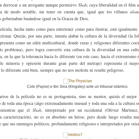
án derrocar a un arrogante aunque permisivo
Shah
; cuya liberalidad en el film s
za de modo notable, sin tener en cuenta que, igual que los villanos
ulem
 gobernaban basándose igual en la Gracia de Dios.
película, hecha tanto como para entretener como para ilustrar, está igualmente
ctrinar. Quizás, por una parte, intenta alabar la cultura de la diversidad (la Is
presenta como un edén multicultural, donde razas y religiones diferentes coex
o problema), pero logra convertir esta cultura de la diversidad en una cult
a, en la que la tolerancia hacia lo diferente (en este caso, hacia el extremismo r
le minoría y opresión durante gran parte del metraje) representa el mayo
 lo diferente está bien, siempre que no nos moleste ni resulte peligroso.
Cole (Payne) e Ibn Sina (Kingsley) ante un tribunal islámico.
héroe de la película no es su protagonista, sino su mentor, quizás el mejor
co de toda una época (algo extremadamente inusual y toda una oda a la cultura o
, mientras que el
Shah
, interpretado por un occidental (Olivier Martinez
a caracterización), no es en absoluto un héroe, pero desde luego resulta m
e que sus enemigos políticos, profundamente religiosos e interpretados por orien