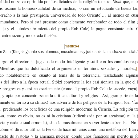
ualidad no se ve oprimida por los dictados de la religión (con un
Shah
que, ent
tas, asume la homosexualidad de su médico, o con un estudiante de buena fam
rracho a la más prestigiosa universidad de todo Oriente)… al menos en cuan
 mundanos. Pero sí está presente como elemento vertebrador de todo el film 
iaje y el autodescubrimiento del propio Rob Cole) la pugna constante entre 
, entre razón y moderada ilusión.
bn Sina (Kingsley) ante sus alumnos, musulmanes y judíos, de la madraza de Isfah
rgo, el director ha jugado de modo inteligente y sutil con los cambios resp
Mientras que ha dulcificado el argumento en términos sexuales y morales,
ido notablemente en cuanto al tema de la tolerancia, trasladando alguna
s del libro a la época actual. Stölzl convierte la loa casi sionista en la que el 
e progresiva y casi necesariamente (como al propio Rob Cole le sucede, vaya
 y opta por concentrarse en la crítica cultural y religiosa. Así, gran parte de la
lmente en torno a su clímax) nos advierte de los peligros de la Religión (del ‘fa
), predicando los beneficios de una religión moderna: la Ciencia. La religión tr
osa, como es obvio, no es ni la cristiana (ridiculizada por su arcaísmo) ni la 
reta y nada casual armonía), sino la musulmana en su vertiente extremista. No e
 cómo el director utiliza la Persia de hace mil años como una metáfora del Irán a
bacle de ayatolás y la amenaza nuclear, donde unos fanáticos sin mérito ni 