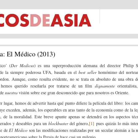
ca: El Médico (2013)
ico’ (
Der Medicus
) es una superproducción alemana del director Philip St
de la siempre poderosa UFA, basada en el
best seller
homónimo del nortea
rdon.
Aunque, como resulta evidente, no se trata en absoluto de una obra de
a, hemos querido reseñarla por tratarse de un film
dignamente
orientalista
 de
nuestra
visión sobre ese gran desconocido que para nosotros es Oriente.
r lugar, hemos de advertir hasta qué punto difiere la película del libro: los ca
luye exceden, además, los esperables en aras tanto de la economía como de la le
s, de la moralidad. Este breve apunte apenas se detendrá en los aspectos téc
perados y deseables para un
blockbuster
del género,
[1]
pues quizás lo más inte
le de
El Médico
son las modificaciones realizadas por un secular alemán a la 
 norteamericano sobre la Persia de hace casi un milenio.