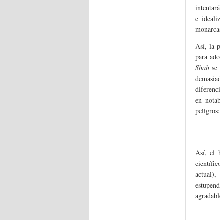
intentar
e ideali
monarcas
Así, la 
para ado
Shah
se 
demasiad
diferenci
en notab
peligros:
Así, el 
científi
actual)
estupend
agradabl