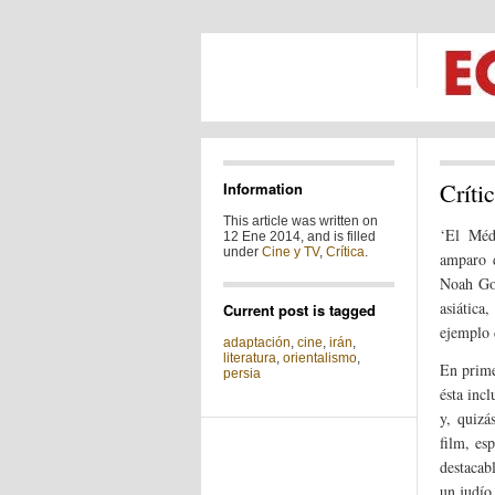
Críti
Information
This article was written on
‘El Méd
12 Ene 2014, and is filled
under
Cine y TV
,
Crítica
.
amparo 
Noah Go
asiátic
Current post is tagged
ejemplo
adaptación
,
cine
,
irán
,
literatura
,
orientalismo
,
En prime
persia
ésta inc
y, quizá
film, es
destacab
un judío