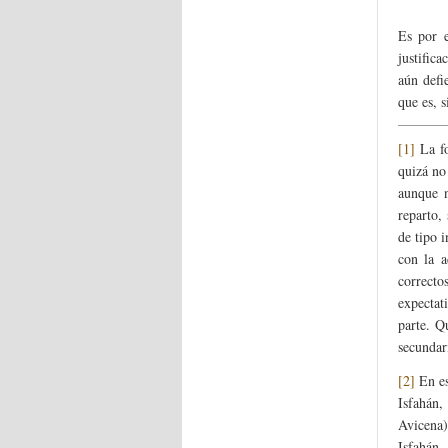
Es por e
justific
aún defi
que es, s
[1]
La fo
quizá no
aunque n
reparto,
de tipo i
con la 
correcto
expectat
parte. Q
secundar
[2]
En es
Isfahán,
Avicena)
Isfahán