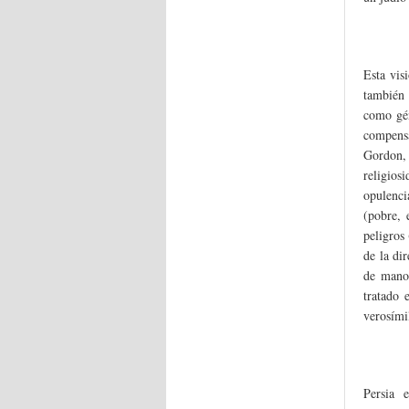
Esta vis
también 
como gén
compens
Gordon, 
religios
opulenci
(pobre, 
peligros
de la dir
de manos
tratado 
verosími
Persia 