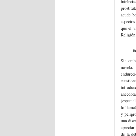
intelect
prostitu
acude bo
aspectos
que el v
Religión
I
Sin emba
novela. 
endurec
cuestione
introduc
anécdota,
(especia
lo llama
y peligr
una disc
apreciar
de la de