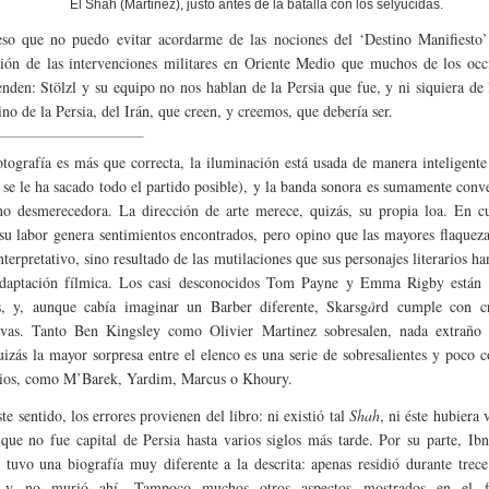
El Shah (Martinez), justo antes de la batalla con los selyúcidas.
so que no puedo evitar acordarme de las nociones del ‘Destino Manifiesto’
ación de las intervenciones militares en Oriente Medio que muchos de los occ
enden: Stölzl y su equipo no nos hablan de la Persia que fue, y ni siquiera de 
ino de la Persia, del Irán, que creen, y creemos, que debería ser.
tografía es más que correcta, la iluminación está usada de manera inteligent
 se le ha sacado todo el partido posible), y la banda sonora es sumamente conv
o desmerecedora. La dirección de arte merece, quizás, su propia loa. En c
 su labor genera sentimientos encontrados, pero opino que las mayores flaquez
nterpretativo, sino resultado de las mutilaciones que sus personajes literarios ha
adaptación fílmica. Los casi desconocidos Tom Payne y Emma Rigby están
s, y, aunque cabía imaginar un Barber diferente, Skarsg
å
rd cumple con cr
ivas. Tanto Ben Kingsley como Olivier Martinez sobresalen, nada extraño 
uizás la mayor sorpresa entre el elenco es una serie de sobresalientes y poco 
ios, como M’Barek, Yardim, Marcus o Khoury.
te sentido, los errores provienen del libro: ni existió tal
Shah
, ni éste hubiera 
 que no fue capital de Persia hasta varios siglos más tarde. Por su parte, Ib
 tuvo una biografía muy diferente a la descrita: apenas residió durante trec
, y no murió ahí. Tampoco muchos otros aspectos mostrados en el f