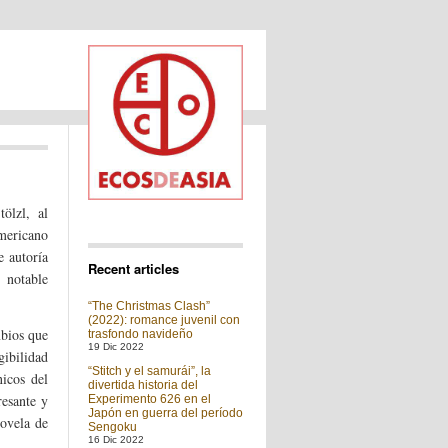
ölzl, al
mericano
 autoría
Recent articles
, notable
“The Christmas Clash”
(2022): romance juvenil con
mbios que
trasfondo navideño
19 Dic 2022
gibilidad
“Stitch y el samurái”, la
nicos del
divertida historia del
resante y
Experimento 626 en el
Japón en guerra del período
novela de
Sengoku
16 Dic 2022