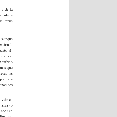
 y de la
identales
la Persia
e (aunque
encional,
uanto al
as no son
n sufrido
 más que
eces las
por otra
conocidos
vivido en
n Sina (o
e años en
ilm son