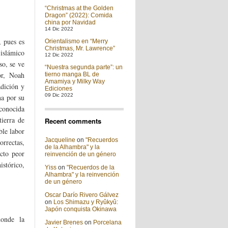
“Christmas at the Golden
Dragon” (2022): Comida
china por Navidad
14 Dic 2022
, pues es
Orientalismo en “Merry
Christmas, Mr. Lawrence”
 islámico
12 Dic 2022
o, se ve
“Nuestra segunda parte”: un
or, Noah
tierno manga BL de
Amamiya y Milky Way
adición y
Ediciones
09 Dic 2022
na por su
 conocida
tierra de
Recent comments
ble labor
Jacqueline
on
"Recuerdos
orrectas,
de la Alhambra" y la
ecto peor
reinvención de un género
istórico,
Yiss
on
"Recuerdos de la
Alhambra" y la reinvención
de un género
Oscar Darío Rivero Gálvez
on
Los Shimazu y Ryûkyû:
Japón conquista Okinawa
donde la
Javier Brenes
on
Porcelana