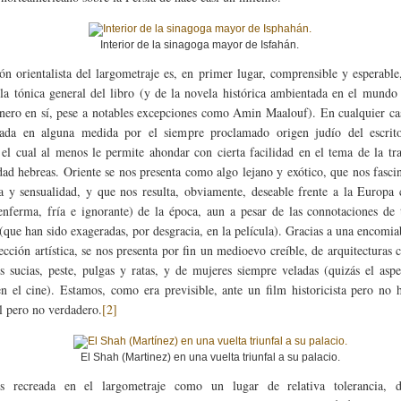
Interior de la sinagoga mayor de Isfahán.
ión orientalista del largometraje es, en primer lugar, comprensible y esperable
la tónica general del libro (y de la novela histórica ambientada en el mundo
ero en sí, pese a notables excepciones como Amin Maalouf). En cualquier cas
ada en alguna medida por el siempre proclamado origen judío del escrit
el cual al menos le permite ahondar con cierta facilidad en el tema de la tr
idad hebreas. Oriente se nos presenta como algo lejano y exótico, que nos fasci
a y sensualidad, y que nos resulta, obviamente, deseable frente a la Europa
enferma, fría e ignorante) de la época, aun a pesar de las connotaciones de 
 (que han sido exageradas, por desgracia, en la película). Gracias a una encomia
ección artística, se nos presenta por fin un medioevo creíble, de arquitecturas c
 sucias, peste, pulgas y ratas, y de mujeres siempre veladas (quizás el asp
en el cine). Estamos, como era previsible, ante un film historicista pero no h
l pero no verdadero.
[2]
El Shah (Martinez) en una vuelta triunfal a su palacio.
es recreada en el largometraje como un lugar de relativa tolerancia, 