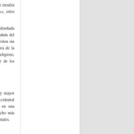
e ensalza
as
, estos
 diseñada
fahán del
isten sin
ura de la
eligioso,
r de los
 y mayor
ccidental
, en una
ucho más
tales.