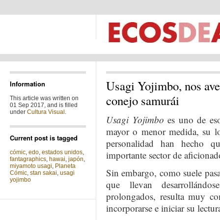
Usagi Yojimbo, nos ave
Information
conejo samurái
This article was written on
01 Sep 2017, and is filled
under
Cultura Visual
.
Usagi Yojimbo
es uno de eso
mayor o menor medida, su lon
Current post is tagged
personalidad han hecho qu
cómic
,
edo
,
estados unidos
,
importante sector de aficionado
fantagraphics
,
hawai
,
japón
,
miyamoto usagi
,
Planeta
Sin embargo, como suele pasa
Cómic
,
stan sakai
,
usagi
yojimbo
que llevan desarrollándo
prolongados, resulta muy co
incorporarse e iniciar su lectur