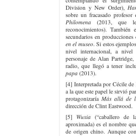
contemplando el surgimien
Division y New Order),
Ha
sobre un fracasado profesor d
Philomena
(2013, que le
reconocimientos). También e
secundarios en produccione
en el museo
. Si estos ejemplo
nivel internacional, a nivel
personaje de Alan Partridge
radio, que llegó a tener inc
papa
(2013).
[4] Interpretada por Cécile de
a la que este papel le sirvió 
protagonizaría
Más allá de l
dirección de Clint Eastwood.
[5]
W
uxia
(“caballero de la
aproximada) es el nombre que 
de origen chino. Aunque com