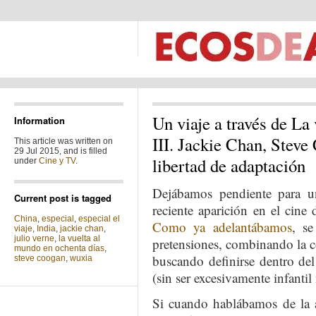
Un viaje a través de La
Information
III. Jackie Chan, Steve
This article was written on
29 Jul 2015, and is filled
libertad de adaptación
under
Cine y TV
.
Dejábamos pendiente para un
Current post is tagged
reciente aparición en el cine
China
,
especial
,
especial el
Como ya adelantábamos
, se
viaje
,
India
,
jackie chan
,
julio verne
,
la vuelta al
pretensiones, combinando la c
mundo en ochenta días
,
buscando definirse dentro del
steve coogan
,
wuxia
(sin ser excesivamente infanti
Si cuando hablábamos de la 