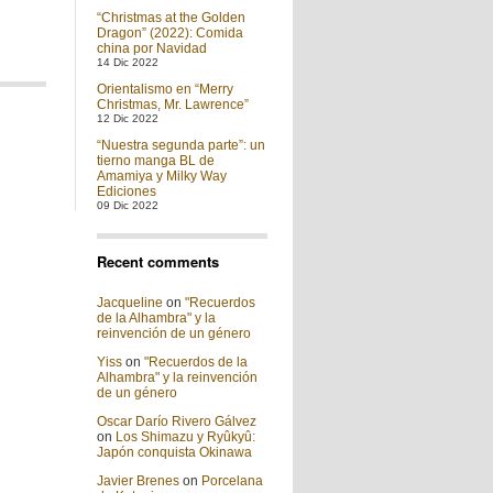
“Christmas at the Golden
Dragon” (2022): Comida
china por Navidad
14 Dic 2022
Orientalismo en “Merry
Christmas, Mr. Lawrence”
12 Dic 2022
“Nuestra segunda parte”: un
tierno manga BL de
Amamiya y Milky Way
Ediciones
09 Dic 2022
Recent comments
Jacqueline
on
"Recuerdos
de la Alhambra" y la
reinvención de un género
Yiss
on
"Recuerdos de la
Alhambra" y la reinvención
de un género
Oscar Darío Rivero Gálvez
on
Los Shimazu y Ryûkyû:
Japón conquista Okinawa
Javier Brenes
on
Porcelana