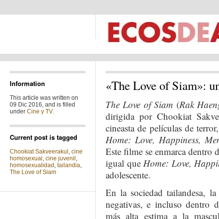
«The Love of Siam»: un
Information
This article was written on
The Love of Siam
(
Rak Haen
09 Dic 2016, and is filled
under
Cine y TV
.
dirigida por Chookiat Sakvee
cineasta de películas de terr
Current post is tagged
Home: Love, Happiness, Me
Este filme se enmarca dentro d
Chookiat Sakveerakul
,
cine
homosexual
,
cine juvenil
,
igual que
Home: Love, Happi
homosexualidad
,
tailandia
,
The Love of Siam
adolescente.
En la sociedad tailandesa, l
negativas, e incluso dentro 
más alta estima a la mascu