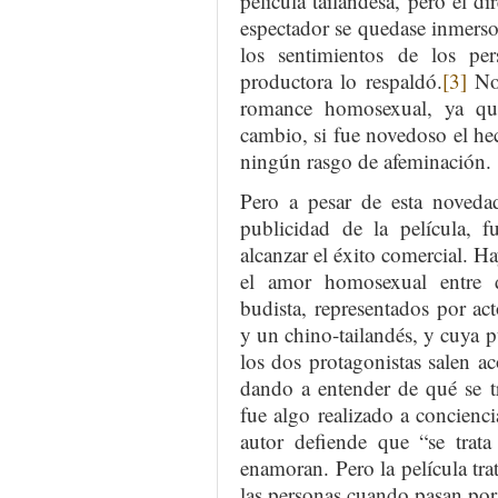
película tailandesa, pero el di
espectador se quedase inmerso
los sentimientos de los pe
productora lo respaldó.
[3]
No 
romance homosexual, ya qu
cambio, si fue novedoso el he
ningún rasgo de afeminación.
Pero a pesar de esta noveda
publicidad de la película, f
alcanzar el éxito comercial. Ha
el amor homosexual entre d
budista, representados por act
y un chino-tailandés, y cuya 
los dos protagonistas salen 
dando a entender de qué se t
fue algo realizado a concienci
autor defiende que “se trata
enamoran. Pero la película trat
las personas cuando pasan por 