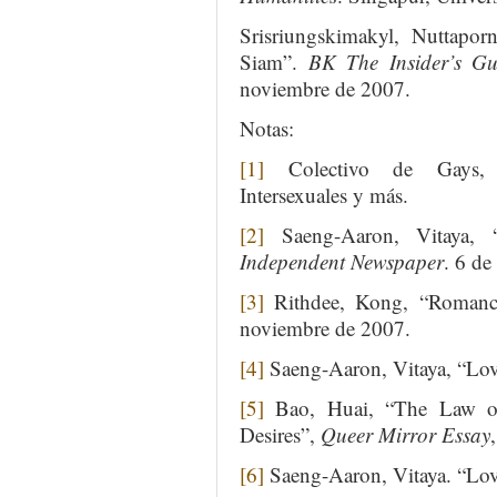
Srisriungskimakyl, Nuttapo
Siam”.
BK The Insider’s G
noviembre de 2007.
Notas:
[1]
Colectivo de Gays, Le
Intersexuales y más.
[2]
Saeng-Aaron, Vitaya, 
Independent Newspaper
. 6 de
[3]
Rithdee, Kong, “Romanc
noviembre de 2007.
[4]
Saeng-Aaron, Vitaya, “Love
[5]
Bao, Huai, “The Law of A
Desires”,
Queer Mirror Essay
[6]
Saeng-Aaron, Vitaya. “Love