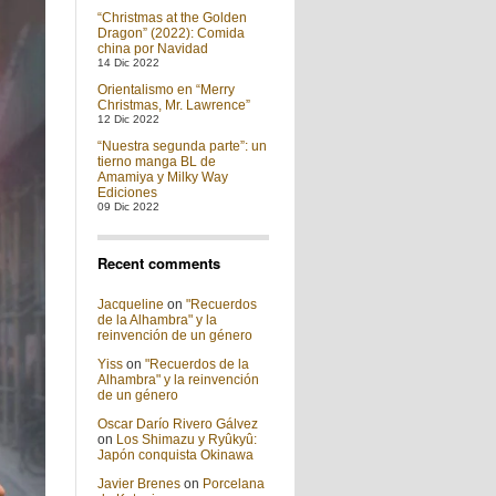
“Christmas at the Golden
Dragon” (2022): Comida
china por Navidad
14 Dic 2022
Orientalismo en “Merry
Christmas, Mr. Lawrence”
12 Dic 2022
“Nuestra segunda parte”: un
tierno manga BL de
Amamiya y Milky Way
Ediciones
09 Dic 2022
Recent comments
Jacqueline
on
"Recuerdos
de la Alhambra" y la
reinvención de un género
Yiss
on
"Recuerdos de la
Alhambra" y la reinvención
de un género
Oscar Darío Rivero Gálvez
on
Los Shimazu y Ryûkyû:
Japón conquista Okinawa
Javier Brenes
on
Porcelana