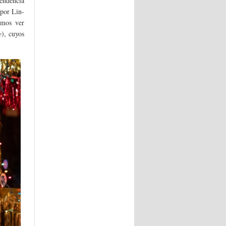
cendencia
 por Lin-
imos ver
e
), cuyos