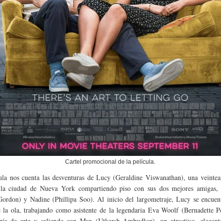
Cartel promocional de la película.
ula nos cuenta las desventuras de Lucy (Geraldine Viswanathan), una veintea
 la ciudad de Nueva York compartiendo piso con sus dos mejores amigas
ordon) y Nadine (Phillipa Soo). Al inicio del largometraje, Lucy se encuent
e la ola, trabajando como asistente de la legendaria Eva Woolf (Bernadette P
ría de arte y saliendo con Max (Utkarsh Ambudkar), un atractivo, elegant