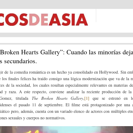
Broken Hearts Gallery”: Cuando las minorías dej
os secundarios.
gir de la comedia romántica es un hecho ya consolidado en Hollywood. Sin em
e los finales felices ha traído consigo una lógica modernización que va de la
ces de la sociedad, los cuales resultan especialmente relevantes en materias d
ad y raza. A este respecto, conviene analizar la reciente producción de la 
Gomez, titulada
The Broken Hearts Gallery
,
[1]
que se estrenó en lo
idenses el pasado 11 de septiembre. El filme está protagonizado por una a
siático pero, además, cuenta con un variado elenco de actores con múltiples etn
iones sexuales y cuerpos no normativos.