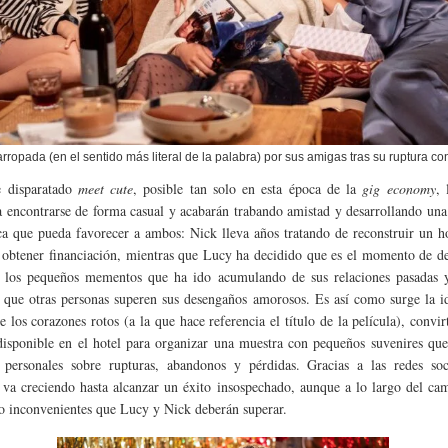
rropada (en el sentido más literal de la palabra) por sus amigas tras su ruptura co
e disparatado
meet cute
, posible tan solo en esta época de la
gig economy
, 
a encontrarse de forma casual y acabarán trabando amistad y desarrollando una
ca que pueda favorecer a ambos: Nick lleva años tratando de reconstruir un h
 obtener financiación, mientras que Lucy ha decidido que es el momento de d
 los pequeños mementos que ha ido acumulando de sus relaciones pasadas y
 que otras personas superen sus desengaños amorosos. Es así como surge la i
e los corazones rotos (a la que hace referencia el título de la película), convir
disponible en el hotel para organizar una muestra con pequeños suvenires qu
s personales sobre rupturas, abandonos y pérdidas. Gracias a las redes soci
 va creciendo hasta alcanzar un éxito insospechado, aunque a lo largo del ca
o inconvenientes que Lucy y Nick deberán superar.