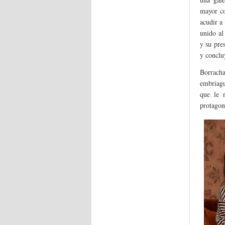
mayor co
acudir a
unido al
y su pre
y conclu
Borracha
embriagu
que le r
protagoni