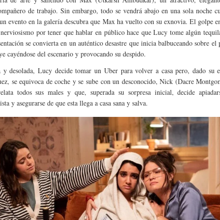
mpañero de trabajo. Sin embargo, todo se vendrá abajo en una sola noche cu
 un evento en la galería descubra que Max ha vuelto con su exnovia. El golpe 
 nerviosismo por tener que hablar en público hace que Lucy tome algún tequi
sentación se convierta en un auténtico desastre que inicia balbuceando sobre el
ye cayéndose del escenario y provocando su despido.
 y desolada, Lucy decide tomar un Uber para volver a casa pero, dado su e
ez, se equivoca de coche y se sube con un desconocido, Nick (Dacre Montgom
elata todos sus males y que, superada su sorpresa inicial, decide apiadar
sta y asegurarse de que esta llega a casa sana y salva.