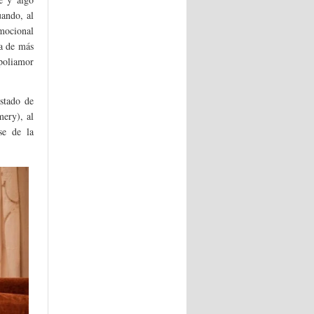
ando, al
emocional
la de más
 poliamor
stado de
ery), al
se de la