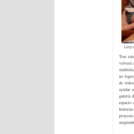
Lucy a
Tras est
volverá 
simbióti
no logra
de todos
ayudar a
galería d
espacio 
historia
proyecto
surgiend