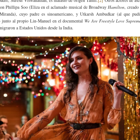
padre, Suresh Viswanathan, es malasio de origen Tamil.
[2]
Otros actores de as
 son Phillipa Soo (Eliza en el aclamado musical de Broadway
Hamilton
, creado
Miranda), cuyo padre es sinoamericano, y Utkarsh Ambudkar (al que pud
 junto al propio Lin-Manuel en el documental
We Are Freestyle Love Suprem
migraron a Estados Unidos desde la India.