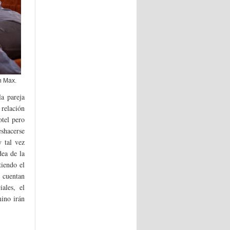
n Max.
la pareja
 relación
otel pero
eshacerse
 tal vez
dea de la
tiendo el
e cuentan
ales, el
mino irán