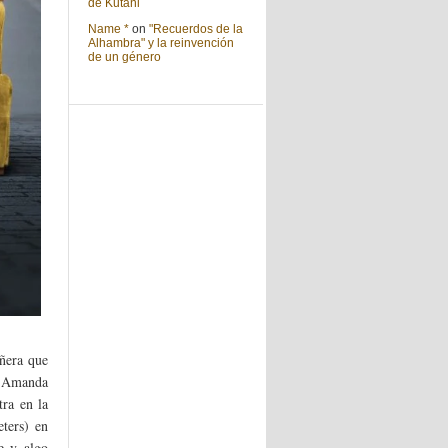
de Kutani
Name *
on
"Recuerdos de la
Alhambra" y la reinvención
de un género
ñera que
, Amanda
ra en la
eters) en
e y algo