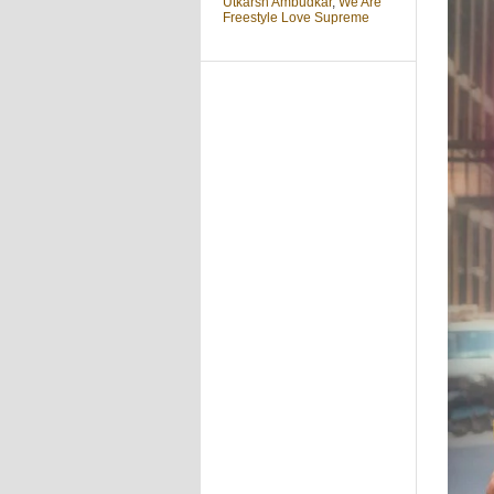
Utkarsh Ambudkar
,
We Are
Freestyle Love Supreme