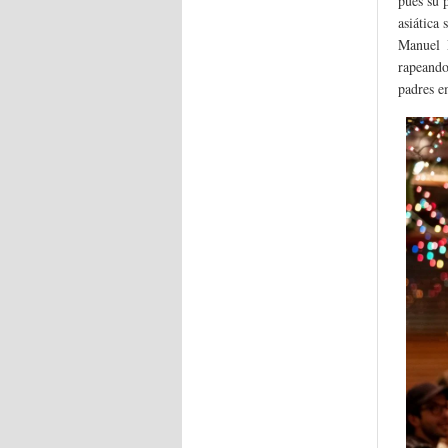
pues su 
asiática
Manuel 
rapeando
padres e