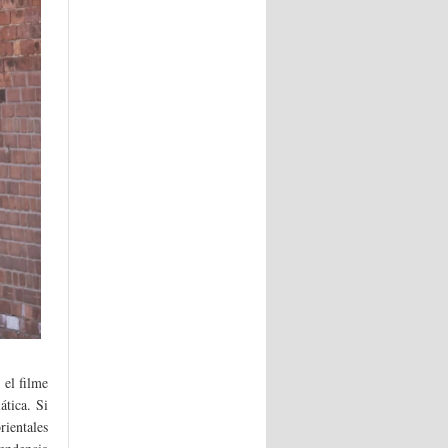
 el filme
ática. Si
rientales