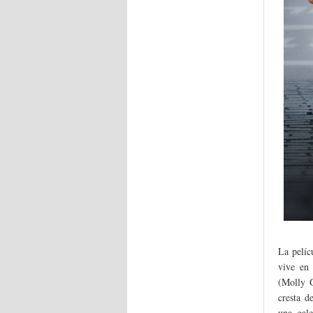
La pelíc
vive en
(Molly G
cresta d
una gale