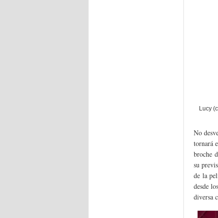
Lucy (c
No desve
tornará 
broche d
su previ
de la pe
desde lo
diversa 