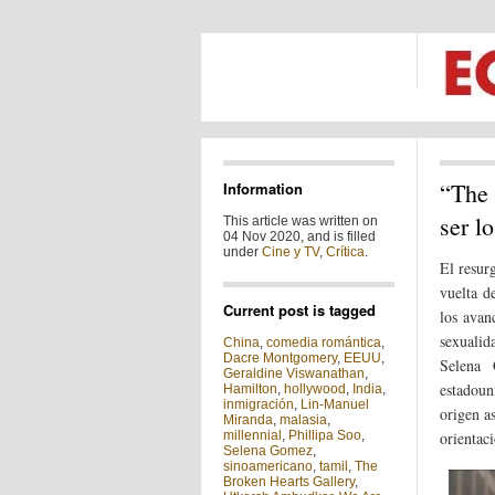
“The 
Information
ser l
This article was written on
04 Nov 2020, and is filled
under
Cine y TV
,
Crítica
.
El resur
vuelta d
Current post is tagged
los avan
sexualid
China
,
comedia romántica
,
Dacre Montgomery
,
EEUU
,
Selena 
Geraldine Viswanathan
,
estadoun
Hamilton
,
hollywood
,
India
,
inmigración
,
Lin-Manuel
origen a
Miranda
,
malasia
,
millennial
,
Phillipa Soo
,
orientac
Selena Gomez
,
sinoamericano
,
tamil
,
The
Broken Hearts Gallery
,