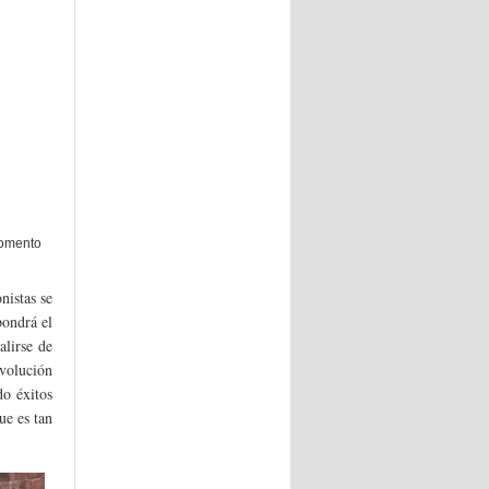
momento
nistas se
pondrá el
alirse de
evolución
do éxitos
e es tan