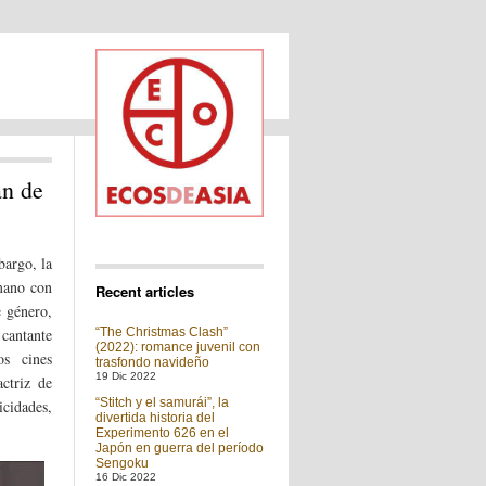
an de
bargo, la
 mano con
Recent articles
e género,
cantante
“The Christmas Clash”
(2022): romance juvenil con
s cines
trasfondo navideño
19 Dic 2022
ctriz de
“Stitch y el samurái”, la
icidades,
divertida historia del
Experimento 626 en el
Japón en guerra del período
Sengoku
16 Dic 2022