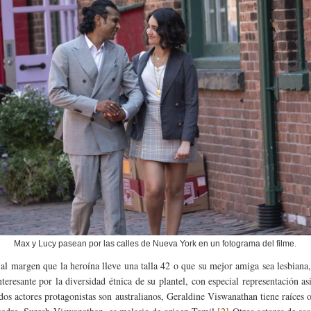
Max y Lucy pasean por las calles de Nueva York en un fotograma del filme.
al margen que la heroína lleve una talla 42 o que su mejor amiga sea lesbiana,
nteresante por la diversidad étnica de su plantel, con especial representación asi
 dos actores protagonistas son australianos, Geraldine Viswanathan tiene raíces o