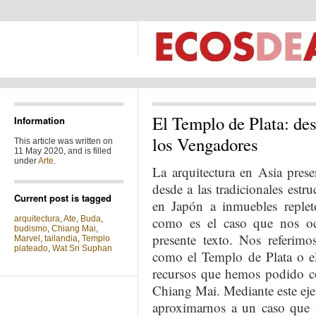
El Templo de Plata: des
Information
los Vengadores
This article was written on
11 May 2020, and is filled
under
Arte
.
La arquitectura en Asia pres
desde a las tradicionales est
Current post is tagged
en Japón a inmuebles replet
arquitectura
,
Ate
,
Buda
,
como es el caso que nos oc
budismo
,
Chiang Mai
,
presente texto. Nos referim
Marvel
,
tailandia
,
Templo
plateado
,
Wat Sri Suphan
como el Templo de Plata o el
recursos que hemos podido co
Chiang Mai. Mediante este eje
aproximarnos a un caso que 