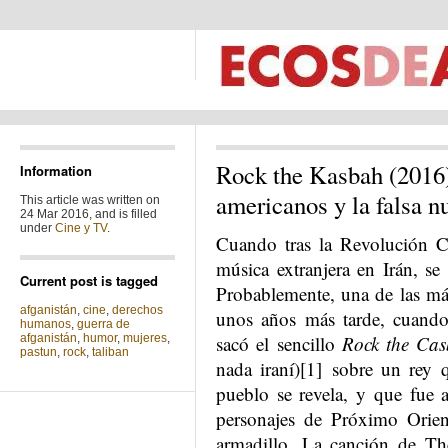
Rock the Kasbah (2016):
Information
americanos y la falsa n
This article was written on
24 Mar 2016, and is filled
under
Cine y TV
.
Cuando tras la Revolución Cu
música extranjera en Irán, s
Current post is tagged
Probablemente, una de las má
afganistán
,
cine
,
derechos
unos años más tarde, cuando
humanos
,
guerra de
afganistán
,
humor
,
mujeres
,
sacó el sencillo
Rock the Ca
pastun
,
rock
,
taliban
nada iraní)[1]
sobre un rey q
pueblo se revela, y que fue
personajes de Próximo Orien
armadillo. La canción de Th