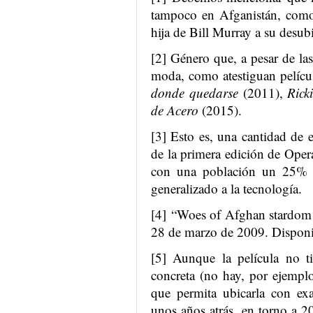
tampoco en Afganistán, como 
hija de Bill Murray a su desub
[2] Género que, a pesar de las
moda, como atestiguan pelíc
donde quedarse
(2011),
Rick
de Acero
(2015).
[3] Esto es, una cantidad de e
de la primera edición de Oper
con una población un 25%
generalizado a la tecnología.
[4] “Woes of Afghan stardom 
28 de marzo de 2009. Dispon
[5] Aunque la película no t
concreta (no hay, por ejempl
que permita ubicarla con exa
unos años atrás, en torno a 2