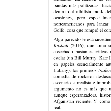
bandas más politizadas -hacia 
dentro del nihilista punk de
ocasiones, pero especialm
norteamericanos para lanzar
Golfo, cosa que rompió el cor
Algo parecido le está sucedi
Kasbah
(2016), que toma s
cosechado bastantes críticas
estelar (un Bill Murray, Kat
en papeles esencialmente au
Lubany), los primeros
traile
comedia de rockeros desfasad
escenario surrealista e improb
argumento no es más que una
aunque esperanzadora, histor
Afganistán reciente. Y, como
real.