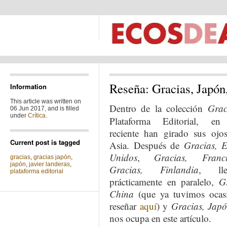
Reseña: Gracias, Japón,
Information
This article was written on
Dentro de la colección
Grac
06 Jun 2017, and is filled
under
Crítica
.
Plataforma Editorial, en
reciente han girado sus ojo
Current post is tagged
Asia. Después de
Gracias, E
Unidos
,
Gracias, Franc
gracias
,
gracias japón
,
japón
,
javier landeras
,
Gracias, Finlandia
, lle
plataforma editorial
prácticamente en paralelo,
G
China
(que ya tuvimos ocas
reseñar
aquí
) y
Gracias, Jap
nos ocupa en este artículo.