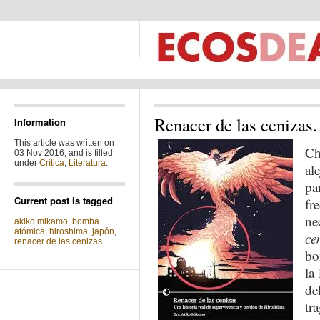
Renacer de las cenizas
Information
This article was written on
Ch
03 Nov 2016, and is filled
under
Crítica
,
Literatura
.
al
pa
Current post is tagged
fr
ne
akiko mikamo
,
bomba
atómica
,
hiroshima
,
japón
,
ce
renacer de las cenizas
bo
la
de
tr