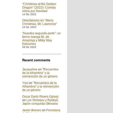
“Christmas at the Golden
Dragon” (2022): Comida
china por Navidad
14 Dic 2022
Orientalismo en “Merry
Christmas, Mr. Lawrence”
12 Dic 2022
“Nuestra segunda parte”: un
tierno manga BL de
Amamiya y Milky Way
Ediciones
09 Dic 2022
Recent comments
Jacqueline
on
"Recuerdos
de la Alhambra" y la
reinvención de un género
Yiss
on
"Recuerdos de la
Alhambra" y la reinvención
de un género
Oscar Darío Rivero Gálvez
on
Los Shimazu y Ryûkyû:
Japón conquista Okinawa
Javier Brenes
on
Porcelana