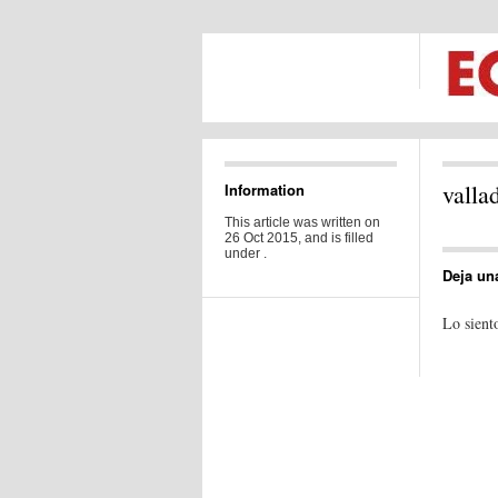
valla
Information
This article was written on
26 Oct 2015, and is filled
under .
Deja un
Lo sient