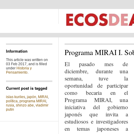
Programa MIRAI I. Sobr
Information
This article was written on
El pasado mes de
03 Feb 2017, and is filled
under
Historia y
diciembre, durante una
Pensamiento
.
semana, tuve la
oportunidad de participar
Current post is tagged
como becaria en el
islas kuriles
,
japón
,
MIRAI
,
Programa MIRAI, una
política
,
programa MIRAI
,
rusia
,
shinzo abe
,
vladimir
iniciativa del gobierno
putin
japonés que invita a
estudiosos e investigadores
en temas japoneses a