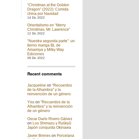
“Christmas at the Golden
Dragon” (2022): Comida
china por Navidad
14 Dic 2022
Orientalismo en “Merry
Christmas, Mr. Lawrence”
12 Dic 2022
“Nuestra segunda parte”: un
tierno manga BL de
Amamiya y Milky Way
Ediciones
09 Dic 2022
Recent comments
Jacqueline
on
"Recuerdos
de la Alhambra" y la
reinvención de un género
Yiss
on
"Recuerdos de la
Alhambra" y la reinvención
de un género
Oscar Darío Rivero Gálvez
on
Los Shimazu y Ryûkyû:
Japón conquista Okinawa
Javier Brenes
on
Porcelana