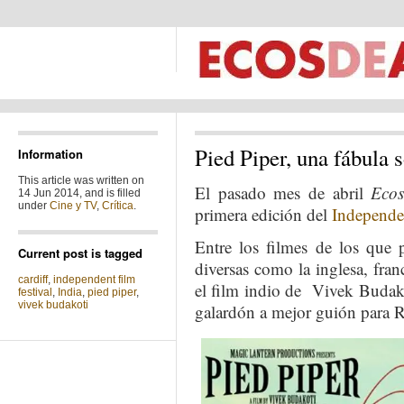
Pied Piper, una fábula s
Information
This article was written on
El pasado mes de abril
Ecos
14 Jun 2014, and is filled
under
Cine y TV
,
Crítica
.
primera edición del
Independen
Entre los filmes de los que 
Current post is tagged
diversas como la inglesa, fran
cardiff
,
independent film
el film indio de Vivek Buda
festival
,
India
,
pied piper
,
vivek budakoti
galardón a mejor guión para R