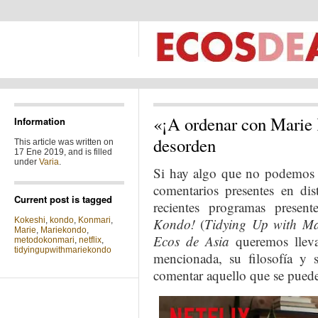
«¡A ordenar con Marie K
Information
desorden
This article was written on
17 Ene 2019, and is filled
under
Varia
.
Si hay algo que no podemos n
comentarios presentes en dis
Current post is tagged
recientes programas presen
Kokeshi
,
kondo
,
Konmari
,
Kondo!
(
Tidying Up with M
Marie
,
Mariekondo
,
Ecos de Asia
queremos lleva
metodokonmari
,
netflix
,
tidyingupwithmariekondo
mencionada, su filosofía y
comentar aquello que se puede 