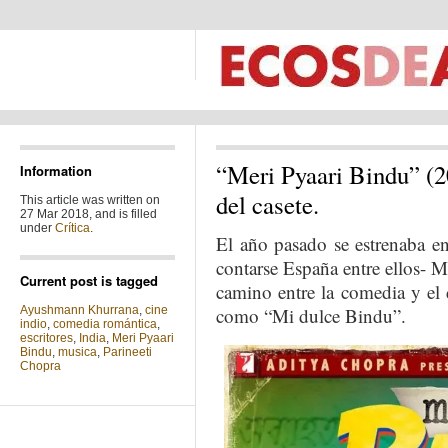
“Meri Pyaari Bindu” (2
Information
del casete.
This article was written on
27 Mar 2018, and is filled
under
Crítica
.
El año pasado se estrenaba en
contarse España entre ellos- M
Current post is tagged
camino entre la comedia y el
Ayushmann Khurrana
,
cine
como “Mi dulce Bindu”.
indio
,
comedia romántica
,
escritores
,
India
,
Meri Pyaari
Bindu
,
musica
,
Parineeti
Chopra