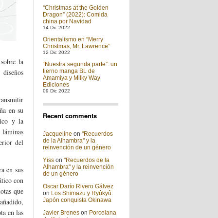
“Christmas at the Golden
Dragon” (2022): Comida
china por Navidad
14 Dic 2022
Orientalismo en “Merry
Christmas, Mr. Lawrence”
12 Dic 2022
 sobre la
“Nuestra segunda parte”: un
 diseños
tierno manga BL de
Amamiya y Milky Way
Ediciones
09 Dic 2022
ansmitir
iña en su
Recent comments
tico y la
 láminas
Jacqueline
on
"Recuerdos
de la Alhambra" y la
rior del
reinvención de un género
Yiss
on
"Recuerdos de la
Alhambra" y la reinvención
ra en sus
de un género
ático con
Oscar Darío Rivero Gálvez
iotas que
on
Los Shimazu y Ryûkyû:
Japón conquista Okinawa
 añadido,
ta en las
Javier Brenes
on
Porcelana