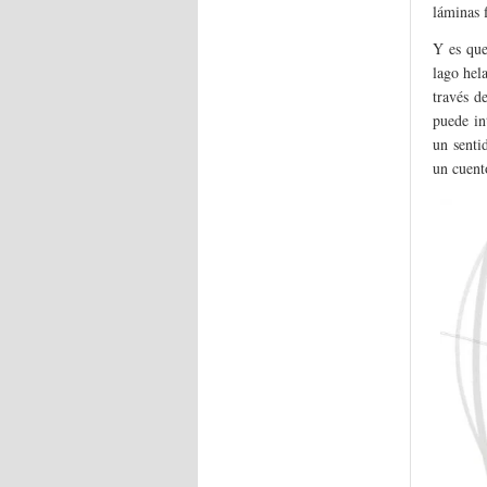
láminas 
Y es que
lago hel
través de
puede in
un senti
un cuento