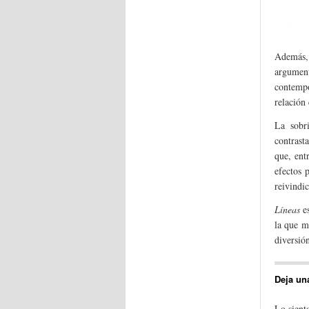
Además, 
argument
contempo
relación 
La sobri
contrast
que, ent
efectos 
reivindic
Líneas
es
la que m
diversión
Deja un
Lo sient