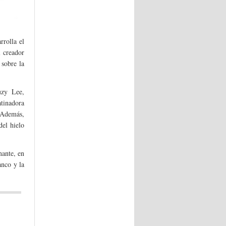
rrolla el
l creador
 sobre la
uzy Lee,
atinadora
. Además,
del hielo
nante, en
anco y la