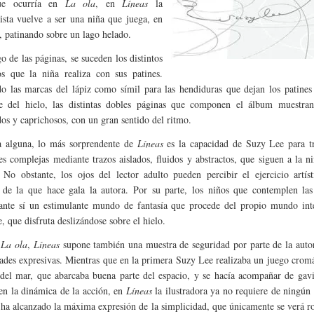
ue ocurría en
La ola
, en
Líneas
la
ista vuelve a ser una niña que juega, en
o, patinando sobre un lago helado.
o de las páginas, se suceden los distintos
os que la niña realiza con sus patines.
do las marcas del lápiz como símil para las hendiduras que dejan los patines
ie del hielo, las distintas dobles páginas que componen el álbum muestran
ados y caprichosos, con un gran sentido del ritmo.
a alguna, lo más sorprendente de
Líneas
es la capacidad de Suzy Lee para tr
s complejas mediante trazos aislados, fluidos y abstractos, que siguen a la n
. No obstante, los ojos del lector adulto pueden percibir el ejercicio artís
 de la que hace gala la autora. Por su parte, los niños que contemplen las
ante sí un estimulante mundo de fantasía que procede del propio mundo inte
, que disfruta deslizándose sobre el hielo.
a
La ola
,
Líneas
supone también una muestra de seguridad por parte de la auto
dades expresivas. Mientras que en la primera Suzy Lee realizaba un juego crom
 del mar, que abarcaba buena parte del espacio, y se hacía acompañar de gav
en la dinámica de la acción, en
Líneas
la ilustradora ya no requiere de ningún
 ha alcanzado la máxima expresión de la simplicidad, que únicamente se verá ro