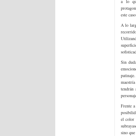
a lo q
protagon
este cas
A lo larg
recorrid
Utilizan
superfic
sofistic
Sin dud
emocione
patinaje
maestría
tendrán 
personaje
Frente 
posibili
el color
subrayas
sino que