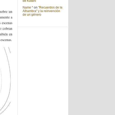
de Kutani
Name *
on
"Recuerdos de la
 sobre un
Alhambra" y la reinvención
de un género
camente a
s escenas
do cobran
mbién en
 escenas.