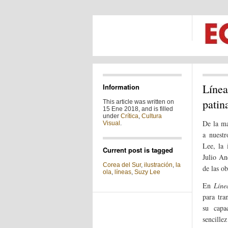
Línea
Information
patin
This article was written on
15 Ene 2018, and is filled
under
Crítica
,
Cultura
De la ma
Visual
.
a nuest
Lee, la 
Current post is tagged
Julio An
Corea del Sur
,
ilustración
,
la
de las o
ola
,
líneas
,
Suzy Lee
En
Líne
para tra
su capa
sencille