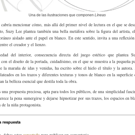
Una de las ilustraciones que componen
Líneas
cabría mencionar cómo, más allá del primer nivel de lectura en el que se desa
o, Suzy Lee plantea también una bella metáfora sobre la figura del artista, e
ráneo aislado ante el papel en blanco. En este sentido, invita a una reflexión
entre el creador y el lienzo.
edad del interior, consecuencia directa del juego estético que plantea S
a con el diseño de la portada, cuidadísimo, en el que se muestra a la pequeña p
re la maraña de idas y venidas, ha escrito sobre el hielo el título y la autora
plateados en los trazos y diferentes texturas y tonos de blanco en la superficie 
an la belleza esencial que destila toda la obra.
 una propuesta preciosa, apta para todos los públicos, de una simplicidad fasci
erece la pena sumergirse y dejarse hipnotizar por sus trazos, los espacios en bl
 de la niña protagonista.
a respuesta
o, debes estar
conectado
para publicar un comentario.