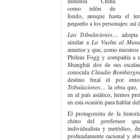
inmensa China
como telón de
fondo, aunque hasta el in
pequeño a los personajes: así 
Las Tribulaciones
… adopta 
similar a
La Vuelta al Mun
anterior y que, como nuestros 
Phileas Fogg y compañía a 
Shanghái dos de sus escala
conocida
Claudio Bombarg
destino final el por ent
Tribulaciones
… la obra que, 
en el país asiático, hemos pr
en esta ocasión para hablar del
El protagonista de la histo
chino del
gentleman
qu
individualista y metódico, d
profundamente racional y abi