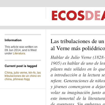
Las tribulaciones de u
Information
al Verne más poliédrico
This article was written on
09 Jun 2014, and is filled
under
Literatura
.
Hablar de Julio Verne (1828-
1905) es hablar de uno de los
Current post is tagged
pilares más sólidos en lo que
China
,
julio verne
,
kin-fo
,
las
a introducción a la lectura se
tribulaciones de un chino en
china
,
phineas fogg
refiere.
Generaciones de niño
y jóvenes comenzaron a dejar
volar su imaginación junto a
este inmortal de la literatura
de aventuras. Sin embargo a