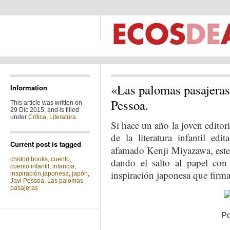
«Las palomas pasajeras
Information
Pessoa.
This article was written on
29 Dic 2015, and is filled
under
Crítica
,
Literatura
.
Si hace un año la joven editor
de la literatura infantil ed
Current post is tagged
afamado Kenji Miyazawa, este a
chidori books
,
cuento
,
dando el salto al papel co
cuento infantil
,
infancia
,
inspiración japonesa que firma 
inspiración japonesa
,
japón
,
Javi Pessoa
,
Las palomas
pasajeras
Po