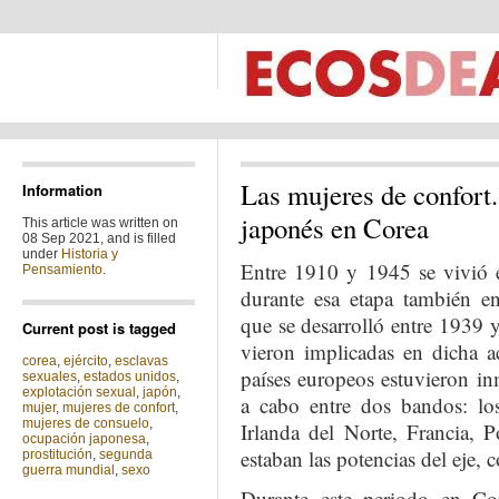
Las mujeres de confort.
Information
japonés en Corea
This article was written on
08 Sep 2021, and is filled
under
Historia y
Entre 1910 y 1945 se vivió e
Pensamiento
.
durante esa etapa también 
que se desarrolló entre 1939 
Current post is tagged
vieron implicadas en dicha ac
corea
,
ejército
,
esclavas
países europeos estuvieron inm
sexuales
,
estados unidos
,
explotación sexual
,
japón
,
a cabo entre dos bandos: lo
mujer
,
mujeres de confort
,
mujeres de consuelo
,
Irlanda del Norte, Francia, 
ocupación japonesa
,
estaban las potencias del eje,
prostitución
,
segunda
guerra mundial
,
sexo
Durante este periodo en Cor