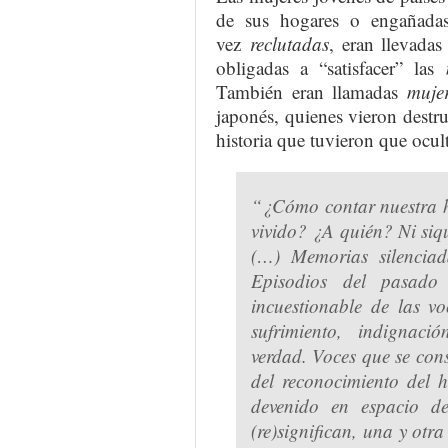
de sus hogares o engañadas
vez
reclutadas
, eran llevada
obligadas a “satisfacer” las
También eran llamadas
muje
japonés, quienes vieron destr
historia que tuvieron que ocult
“
¿Cómo contar nuestra h
vivido? ¿A quién? Ni siq
(…) Memorias silenciad
Episodios del pasado
incuestionable de las vo
sufrimiento, indignació
verdad. Voces que se con
del reconocimiento del h
devenido en espacio d
(re)significan, una y otra