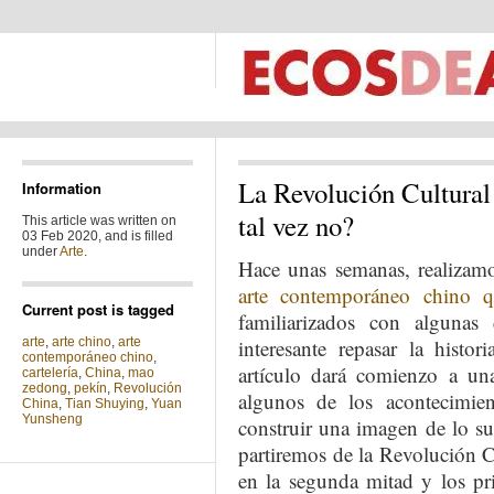
La Revolución Cultural 
Information
tal vez no?
This article was written on
03 Feb 2020, and is filled
under
Arte
.
Hace unas semanas, realizamo
arte contemporáneo chino 
Current post is tagged
familiarizados con algunas 
arte
,
arte chino
,
arte
interesante repasar la histor
contemporáneo chino
,
artículo dará comienzo a una
cartelería
,
China
,
mao
zedong
,
pekín
,
Revolución
algunos de los acontecimien
China
,
Tian Shuying
,
Yuan
Yunsheng
construir una imagen de lo su
partiremos de la Revolución C
en la segunda mitad y los p