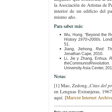
la Asociación de Artistas de 
interior de un edificio del 
mismo año.
Para saber más:
Wu, Hung. “Beyond the Re
History 1970>2000s
. Lon
51.
Jiang, Jiehong.
Red: Th
Jonathan Cape, 2010.
Li, Jie y Zhang, Enhua.
R
theCommunistRevolution
.
University Asia Center, 201
Notas:
[1] Mao, Zedong.,
Citas del p
en Lenguas Extranjeras, 1967
aquí. [
Marxist Internet Archiv
Deja una respuesta