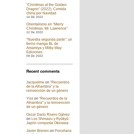
“Christmas at the Golden
Dragon” (2022): Comida
china por Navidad
14 Dic 2022
Orientalismo en “Merry
Christmas, Mr. Lawrence”
12 Dic 2022
“Nuestra segunda parte”: un
tierno manga BL de
Amamiya y Milky Way
Ediciones
09 Dic 2022
Recent comments
Jacqueline
on
"Recuerdos
de la Alhambra" y la
reinvención de un género
Yiss
on
"Recuerdos de la
Alhambra" y la reinvención
de un género
Oscar Darío Rivero Gálvez
on
Los Shimazu y Ryûkyû:
Japón conquista Okinawa
Javier Brenes
on
Porcelana