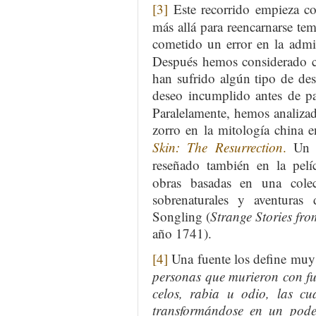
[3]
Este recorrido empieza co
más allá para reencarnarse te
cometido un error en la admin
Después hemos considerado có
han sufrido algún tipo de des
deseo incumplido antes de pa
Paralelamente, hemos analizad
zorro en la mitología china e
Skin: The Resurrection
.
Un a
reseñado también en la pel
obras basadas en una colec
sobrenaturales y aventuras
Songling (
Strange Stories fr
año 1741).
[4]
Una fuente los define muy
personas que murieron con fue
celos, rabia u odio, las cu
transformándose en un pode