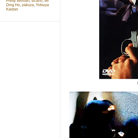
Pretty Woman
,
sicario
,
Wi
Ding Ho
,
yakuza
,
Yotsuya
Kaidan