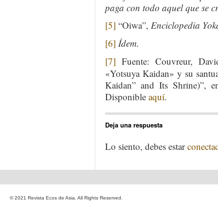
paga con todo aquel que se c
[5]
“Oiwa”,
Enciclopedia Yok
[6]
Ídem
.
[7]
Fuente: Couvreur, David
«Yotsuya Kaidan» y su santua
Kaidan” and Its Shrine)”, 
Disponible
aquí
.
Deja una respuesta
Lo siento, debes estar
conecta
© 2021 Revista Ecos de Asia. All Rights Reserved.