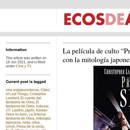
La película de culto “Pr
Information
con la mitología japone
This article was written on
18 Jun 2021, and is filled
under
Cine y TV
.
Current post is tagged
cine estadounidense
,
Cities
of Last Things
,
Cristopher
Lambert
,
El cuento del
fantasma de Oiwa
,
El
fantasma de Oiwa
,
hokusai
,
J.F. Lawton
,
japón
,
Kaidan
Oiwa no bore
,
La linterna-
fantasma de Oiwa
,
mitología
japonesa
,
ninja
,
oiwa
,
onryô
,
Presa de la secta
,