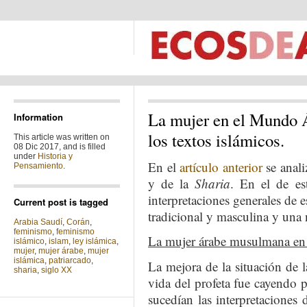
La mujer en el Mundo Á
Information
los textos islámicos.
This article was written on
08 Dic 2017, and is filled
under
Historia y
En el
artículo anterior
se anali
Pensamiento
.
y de la
Sharia
. En el de es
interpretaciones generales de e
Current post is tagged
tradicional y masculina y una
Arabia Saudí
,
Corán
,
feminismo
,
feminismo
La mujer árabe musulmana en
islámico
,
islam
,
ley islámica
,
mujer
,
mujer árabe
,
mujer
islámica
,
patriarcado
,
La mejora de la situación de 
sharia
,
siglo XX
vida del profeta fue cayendo 
sucedían las interpretaciones 