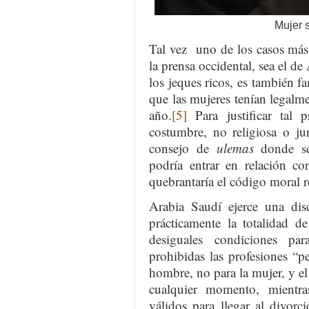
Mujer 
Tal vez uno de los casos más 
la prensa occidental, sea el d
los jeques ricos, es también 
que las mujeres tenían legalm
año.
[5]
Para justificar tal 
costumbre, no religiosa o ju
consejo de
ulemas
donde se
podría entrar en relación c
quebrantaría el código moral re
Arabia Saudí ejerce una disc
prácticamente la totalidad d
desiguales condiciones pa
prohibidas las profesiones “pe
hombre, no para la mujer, y e
cualquier momento, mientr
válidos para llegar al divor