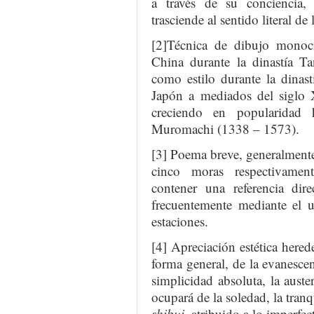
a través de su conciencia, 
trasciende al sentido literal de
[2]Técnica de dibujo monocr
China durante la dinastía T
como estilo durante la dinas
Japón a mediados del siglo 
creciendo en popularidad 
Muromachi (1338 – 1573).
[3] Poema breve, generalmente 
cinco moras respectivamen
contener una referencia dire
frecuentemente mediante el
estaciones.
[4] Apreciación estética herede
forma general, de la evanesce
simplicidad absoluta, la aust
ocupará de la soledad, la tranq
shibui
, atribuido a lo imperfec