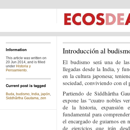
Introducción al budismo
Information
This article was written on
El budismo será una de las p
20 Jun 2014, and is filled
under
Historia y
llegadas desde la India, y f
Pensamiento
.
en la cultura japonesa; tenie
sociedad, conviviendo con el p
Current post is tagged
Partiendo de Siddhârtha Ga
Buda
,
budismo
,
India
,
japón
,
Siddhârtha Gautama
,
zen
expone las “cuatro nobles ver
de la historia, expansión 
fundamental para comprender 
el encargado de guiarnos en n
de ejercicios que irán de