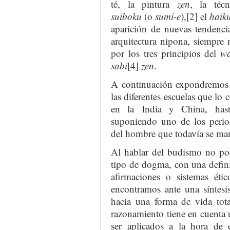
té, la pintura
zen
, la técn
suiboku
(o
sumi-e
),[2] el
haik
aparición de nuevas tendenci
arquitectura nipona, siempre
por los tres principios del
wa
sabi
[4]
zen
.
A continuación expondremos 
las diferentes escuelas que l
en la India y China, hast
suponiendo uno de los period
del hombre que todavía se mant
Al hablar del budismo no pod
tipo de dogma, con una defini
afirmaciones o sistemas étic
encontramos ante una síntes
hacia una forma de vida tota
razonamiento tiene en cuenta 
ser aplicados a la hora de 