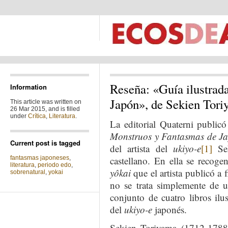
Reseña: «Guía ilustrad
Information
Japón», de Sekien Tor
This article was written on
26 Mar 2015, and is filled
under
Crítica
,
Literatura
.
La editorial Quaterni public
Monstruos y Fantasmas de J
Current post is tagged
del artista del
ukiyo-e
[1]
Sek
fantasmas japoneses
,
castellano. En ella se recog
literatura
,
periodo edo
,
yôkai
que el artista publicó a f
sobrenatural
,
yokai
no se trata simplemente de u
conjunto de cuatro libros ilus
del
ukiyo-e
japonés.
Sekien Toriyama (1712-1788