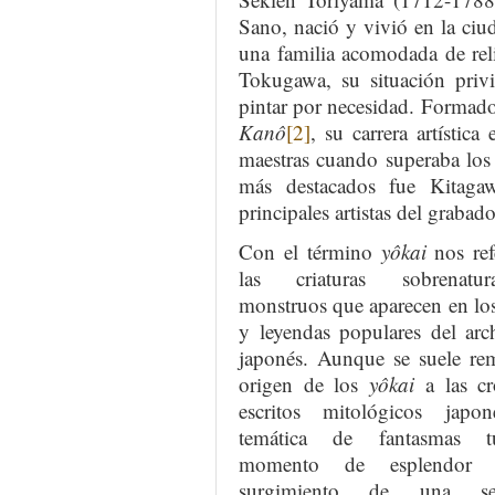
Sano, nació y vivió en la ciu
una familia acomodada de rel
Tokugawa, su situación privi
pintar por necesidad. Formado 
Kanô
[2]
, su carrera artístic
maestras cuando superaba los
más destacados fue Kitaga
principales artistas del grabad
Con el término
yôkai
nos ref
las criaturas sobrenatu
monstruos que aparecen en lo
y leyendas populares del arc
japonés. Aunque se suele rem
origen de los
yôkai
a las cr
escritos mitológicos japon
temática de fantasmas 
momento de esplendor 
surgimiento de una se