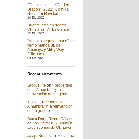
“Christmas at the Golden
Dragon” (2022): Comida
china por Navidad
14 Dic 2022
Orientalismo en “Merry
Christmas, Mr. Lawrence”
12 Dic 2022
“Nuestra segunda parte”: un
tierno manga BL de
Amamiya y Milky Way
Ediciones
09 Dic 2022
Recent comments
Jacqueline
on
"Recuerdos
de la Alhambra" y la
reinvención de un género
Yiss
on
"Recuerdos de la
Alhambra" y la reinvención
de un género
Oscar Darío Rivero Gálvez
on
Los Shimazu y Ryûkyû:
Japón conquista Okinawa
Javier Brenes
on
Porcelana