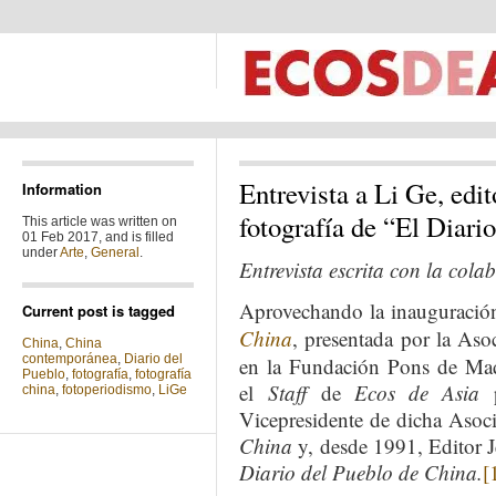
Entrevista a Li Ge, edi
Information
fotografía de “El Diari
This article was written on
01 Feb 2017, and is filled
under
Arte
,
General
.
Entrevista escrita con la cola
Aprovechando la inauguració
Current post is tagged
China
, presentada por la As
China
,
China
contemporánea
,
Diario del
en la Fundación Pons de Madr
Pueblo
,
fotografía
,
fotografía
el
Staff
de
Ecos de Asia
p
china
,
fotoperiodismo
,
LiGe
Vicepresidente de dicha Asoci
China
y, desde 1991, Editor 
Diario del Pueblo de China.
[