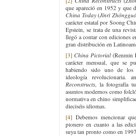
[2]
China Reconstructs
(
Zhō
que apareció en 1952 y que 
China Today
(
Jīnrì Zhōnggu
carácter estatal por Soong Chi
Epstein, se trata de una revis
llegó a contar con ediciones e
gran distribución en Latinoamé
[3]
China Pictorial
(Renmin Hu
carácter mensual, que se pu
habiendo sido uno de los 
ideología revolucionaria.
Reconstructs
, la fotografía 
asuntos modernos como folclór
normativa en chino simplificad
dieciséis idiomas.
[4]
Debemos mencionar q
pionero en cuanto a las edici
suya tan pronto como en 1997