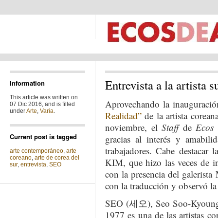
Entrevista a la artist
Information
This article was written on
Aprovechando la inauguració
07 Dic 2016, and is filled
under
Arte
,
Varia
.
Realidad”
de la artista corea
noviembre, el
Staff
de
Ecos 
Current post is tagged
gracias al interés y amabil
trabajadores. Cabe destacar 
arte contemporáneo
,
arte
coreano
,
arte de corea del
KIM, que hizo las veces de i
sur
,
entrevista
,
SEO
con la presencia del galerist
con la traducción y observó la
SEO (세오), Seo Soo-Kyoung, 
1977 es una de las artistas co