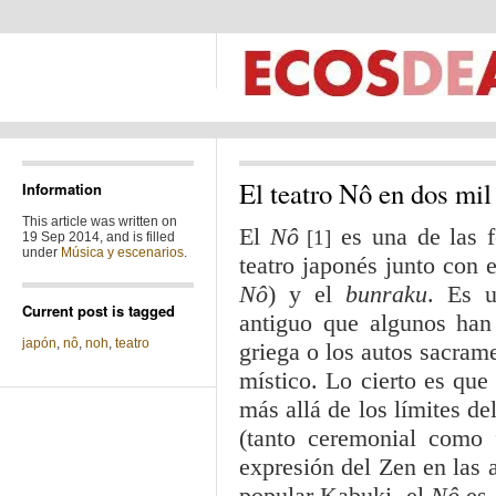
El teatro Nô en dos mil
Information
This article was written on
El
Nô
es una de las f
[1]
19 Sep 2014, and is filled
under
Música y escenarios
.
teatro japonés junto con 
Nô
) y el
bunraku
. Es u
Current post is tagged
antiguo que algunos han
japón
,
nô
,
noh
,
teatro
griega o los autos sacram
místico. Lo cierto es que
más allá de los límites de
(tanto ceremonial como
expresión del Zen en las 