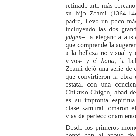
refinado arte más cercano 
su hijo Zeami (1364-14
padre, llevó un poco más
incluyendo las dos grand
yûgen
– la elegancia aus
que comprende la sugerenc
a la belleza no visual y 
vivos- y el
hana
, la be
Zeami dejó una serie de e
que convirtieron la obra 
estatal con una concie
Chikuso Chigen, abad de
es su impronta espirit
clase samurái tomaron 
vías de perfeccionamiento 
Desde los primeros mome
contó con el apoyo de 