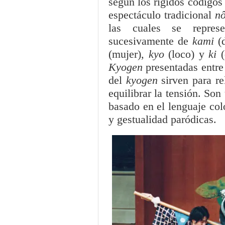
según los rígidos códigos
espectáculo tradicional
n
las cuales se repres
sucesivamente de
kami
(
(mujer),
kyo
(loco) y
ki
Kyogen
presentadas entre
del
kyogen
sirven para re
equilibrar la tensión. Son
basado en el lenguaje col
y gestualidad paródicas.