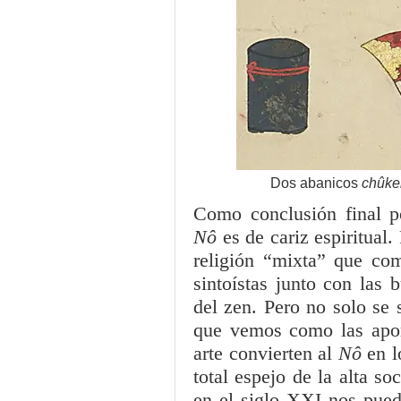
Dos abanicos
chûke
Como conclusión final p
Nô
es de cariz espiritual
religión “mixta” que com
sintoístas junto con las 
del zen. Pero no solo se s
que vemos como las apor
arte convierten al
Nô
en l
total espejo de la alta s
en el siglo XXI nos pued