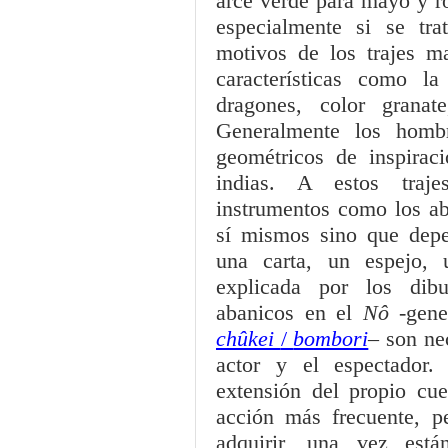
arce verde para mayo y ro
especialmente si se tr
motivos de los trajes m
características como l
dragones, color granat
Generalmente los hombr
geométricos de inspiraci
indias. A estos tra
instrumentos como los ab
sí mismos sino que dep
una carta, un espejo, 
explicada por los dib
abanicos en el
Nô
-gene
chûkei
/
bombori
– son nec
actor y el espectador
extensión del propio cue
acción más frecuente, 
adquirir, una vez está