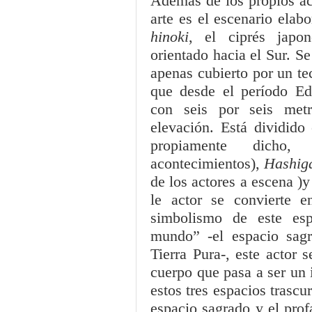
Además de los propios act
arte es el escenario elab
hinoki
, el ciprés japo
orientado hacia el Sur. Se
apenas cubierto por un t
que desde el período Ed
con seis por seis met
elevación. Está dividido
propiamente dicho,
acontecimientos),
Hashig
de los actores a escena )
le actor se convierte e
simbolismo de este esp
mundo” -el espacio sagr
Tierra Pura-, este actor 
cuerpo que pasa a ser un 
estos tres espacios trascu
espacio sagrado y el pro