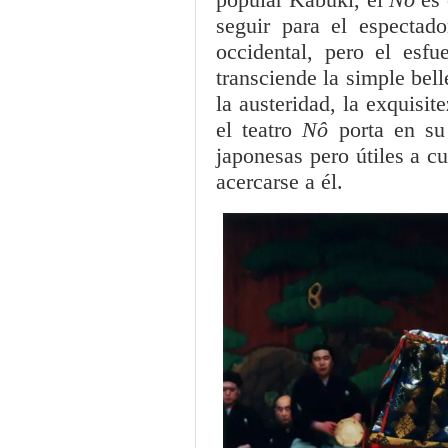
popular Kabuki, el
Nô
es 
seguir para el espectado
occidental, pero el esf
transciende la simple bel
la austeridad, la exquisit
el teatro
Nô
porta en su
japonesas pero útiles a c
acercarse a él.