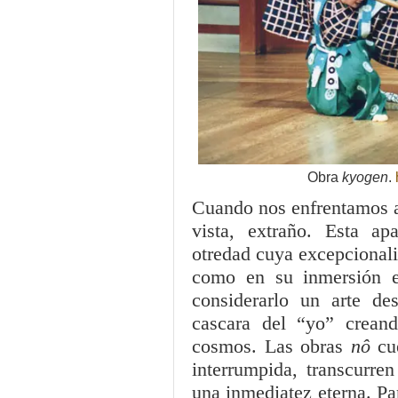
Obra
kyogen
.
Cuando nos enfrentamos 
vista, extraño. Esta a
otredad cuya excepcionali
como en su inmersión e
considerarlo un arte de
cascara del “yo” crean
cosmos. Las obras
nô
cu
interrumpida, transcurre
una inmediatez eterna. Pa