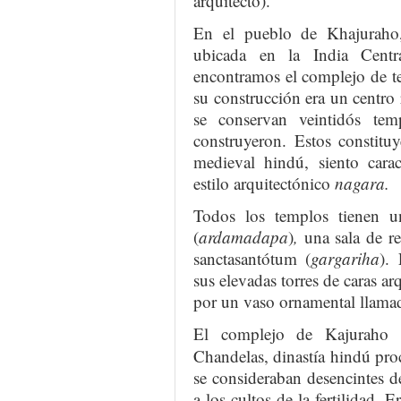
arquitecto).
En el pueblo de Khajuraho
ubicada en la India Cent
encontramos el complejo de 
su construcción era un centro 
se conservan veintidós te
construyeron. Estos constituy
medieval hindú, siento carac
estilo arquitectónico
nagara.
Todos los templos tienen un
(
ardamadapa
)
,
una sala de r
sanctasantótum (
gargariha
). 
sus elevadas torres de caras 
por un vaso ornamental llam
El complejo de Kajuraho e
Chandelas, dinastía hindú pro
se consideraban desencintes 
a los cultos de la fertilidad. 