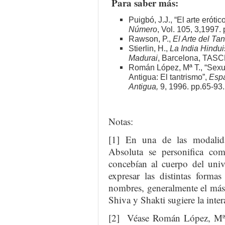
Para saber más:
Puigbó, J.J., “El arte eróti
Número
, Vol. 105, 3,1997.
Rawson, P.,
El Arte del Tan
Stierlin, H.,
La India Hindui
Madurai
, Barcelona, TASC
Román López, Mª T., “Sexu
Antigua: El tantrismo”,
Espa
Antigua,
9, 1996. pp.65-93.
Notas:
[1] En una de las modalida
Absoluta se personifica co
concebían al cuerpo del univ
expresar las distintas forma
nombres, generalmente el más 
Shiva y Shakti sugiere la inte
[2] Véase Román López, Mª T