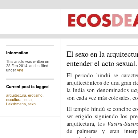
El sexo en la arquitectu
Information
entender el acto sexual.
This article was written on
28 Feb 2014, and is filled
under
Arte
.
El periodo hindú se caracte
arquitectónicos de una gran ri
Current post is tagged
la India son denominados
na
arquitectura
,
erotismo
,
son cada vez más colosales, co
escultura
,
India
,
Lakshmana
,
sexo
El templo hindú se concibe co
ser erigido siguiendo los pr
arquitectura, los
Vastru-Sastr
de palmeras y eran inter