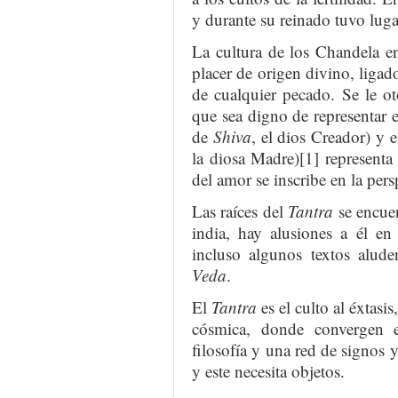
y durante su reinado tuvo lugar
La cultura de los Chandela en
placer de origen divino, ligad
de cualquier pecado. Se le oto
que sea digno de representar 
de
Shiva
, el dios Creador) y 
la diosa Madre)[1] represent
del amor se inscribe en la per
Las raíces del
Tantra
se encuen
india, hay alusiones a él en 
incluso algunos textos alu
Veda
.
El
Tantra
es el culto al éxtas
cósmica, donde convergen es
filosofía y una red de signos
y este necesita objetos.