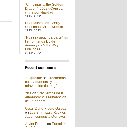
“Christmas at the Golden
Dragon” (2022): Comida
china por Navidad
14 Dic 2022
Orientalismo en “Merry
Christmas, Mr. Lawrence”
12 Dic 2022
“Nuestra segunda parte”: un
tierno manga BL de
Amamiya y Milky Way
Ediciones
09 Dic 2022
Recent comments
Jacqueline
on
"Recuerdos
de la Alhambra" y la
reinvención de un género
Yiss
on
"Recuerdos de la
Alhambra" y la reinvención
de un género
Oscar Darío Rivero Gálvez
on
Los Shimazu y Ryûkyû:
Japón conquista Okinawa
Javier Brenes
on
Porcelana