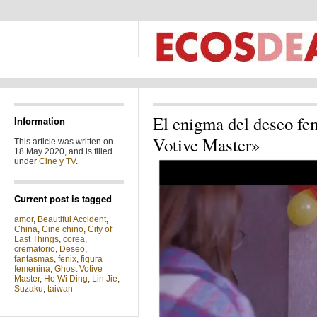
El enigma del deseo fe
Information
Votive Master»
This article was written on
18 May 2020, and is filled
under
Cine y TV
.
Current post is tagged
amor
,
Beautiful Accident
,
China
,
Cine chino
,
City of
Last Things
,
corea
,
crematorio
,
Deseo
,
fantasmas
,
fenix
,
figura
femenina
,
Ghost Votive
Master
,
Ho Wi Ding
,
Lin Jie
,
Suzaku
,
taiwan