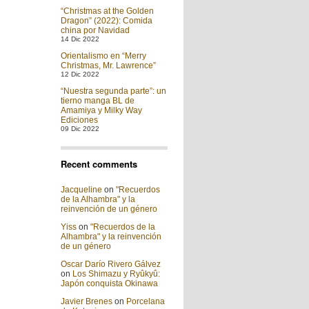
“Christmas at the Golden
Dragon” (2022): Comida
china por Navidad
14 Dic 2022
Orientalismo en “Merry
Christmas, Mr. Lawrence”
12 Dic 2022
“Nuestra segunda parte”: un
tierno manga BL de
Amamiya y Milky Way
Ediciones
09 Dic 2022
Recent comments
Jacqueline
on
"Recuerdos
de la Alhambra" y la
reinvención de un género
Yiss
on
"Recuerdos de la
Alhambra" y la reinvención
de un género
Oscar Darío Rivero Gálvez
on
Los Shimazu y Ryûkyû:
Japón conquista Okinawa
Javier Brenes
on
Porcelana